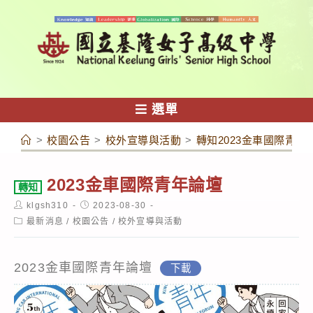
跳
轉
至
主
要
內
選單
容
>
校園公告
>
校外宣導與活動
>
轉知2023金車國際青年
2023金車國際青年論壇
轉知
Post
Post
klgsh310
2023-08-30
author:
published:
Post
最新消息
/
校園公告
/
校外宣導與活動
category:
2023金車國際青年論壇
下載