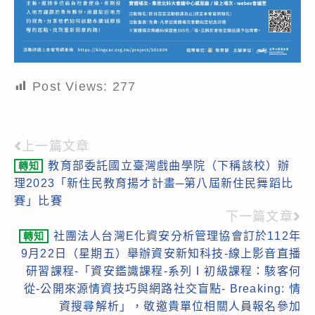
Post Views:
277
上一篇文章
Read
教育部委託國立臺灣戲曲學院（下稱該校）辦
轉知
more
理2023「新住民教育揚才計畫─第八屆新住民舞蹈比
articles
賽」比賽
下一篇文章
社團法人台灣E化資安分析管理協會訂於112年
轉知
9月22日（星期五）舉辦資安新知科技-線上影音直播
研習課程-「資安鑑識課程-系列Ⅰ初級課程：駭客何
從-公開來源情資技巧與網路社交盲點- Breaking: 情
資搜尋解析」，敬邀貴單位相關人員報名參加