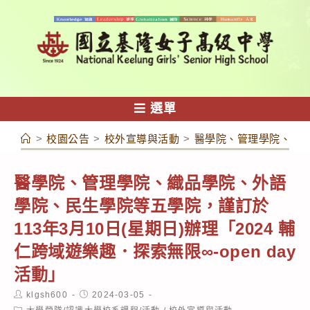
跳
轉
至
主
要
內
選單
容
>
校園公告
>
校外宣導與活動
>
醫學院、管理學院、織品學
醫學院、管理學院、織品學院、外語
學院、民生學院等五學院，謹訂於
113年3月10日(星期日)辦理「2024 輔
仁跨域遊樂趣．探索無限∞-open day
活動」
Post
Post
klgsh600
2024-03-05
author:
published:
Post