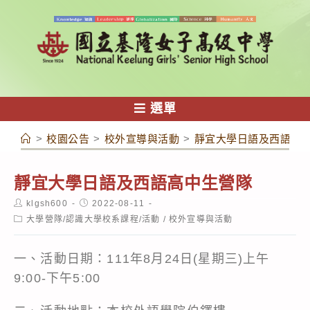
跳
轉
至
主
要
內
選單
容
>
校園公告
>
校外宣導與活動
>
靜宜大學日語及西語高
靜宜大學日語及西語高中生營隊
Post
Post
klgsh600
2022-08-11
author:
published:
Post
大學營隊/認識大學校系課程/活動
/
校外宣導與活動
category:
一、活動日期：111年8月24日(星期三)上午
9:00-下午5:00