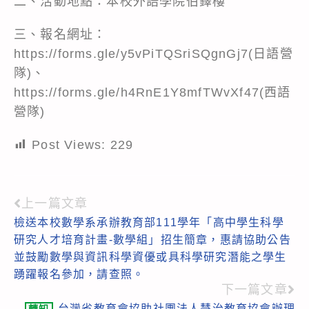
二、活動地點：本校外語學院伯鐸樓
三、報名網址：
https://forms.gle/y5vPiTQSriSQgnGj7
(日語營
隊)、
https://forms.gle/h4RnE1Y8mfTWvXf47
(西語
營隊)
Post Views:
229
上一篇文章
Read
檢送本校數學系承辦教育部111學年「高中學生科學
more
研究人才培育計畫-數學組」招生簡章，惠請協助公告
articles
並鼓勵數學與資訊科學資優或具科學研究潛能之學生
踴躍報名參加，請查照。
下一篇文章
台灣省教育會協助社團法人慧治教育協會辦理
轉知