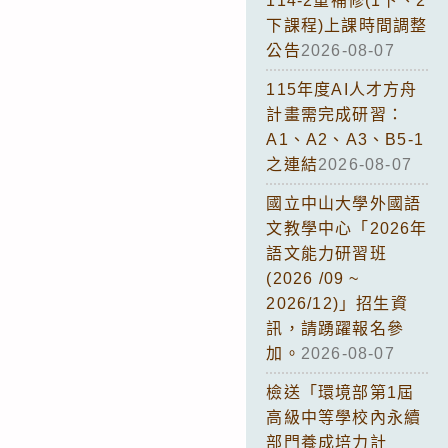
114-2重補修(1下、2
下課程)上課時間調整
公告
2026-08-07
115年度AI人才方舟
計畫需完成研習：
A1、A2、A3、B5-1
之連結
2026-08-07
國立中山大學外國語
文教學中心「2026年
語文能力研習班
(2026 /09 ~
2026/12)」招生資
訊，請踴躍報名參
加。
2026-08-07
檢送「環境部第1屆
高級中等學校內永續
部門養成培力計