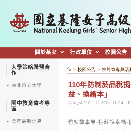
跳
轉
至
主
要
內
關於基女
行政單位
校園公告
容
大學策略聯盟合
>
校園公告
>
校外宣導與活
作
110年防制菸品稅
臺北市立大學
益、換繪本」
國中教育會考專
Post
Post
P
klgsh310
2021-11-04
author:
published:
c
區
會考最新消息
竹塹故事屋-拒菸說幸福