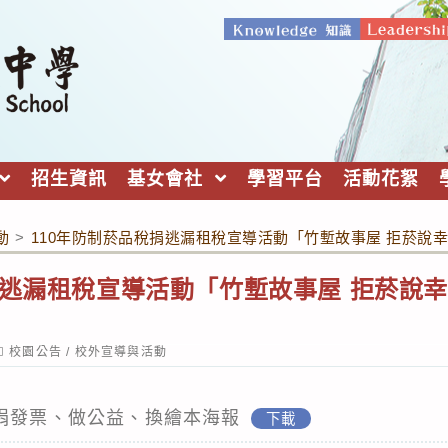
招生資訊
基女會社
學習平台
活動花絮
動
>
110年防制菸品稅捐逃漏租稅宣導活動「竹塹故事屋 拒菸說
捐逃漏租稅宣導活動「竹塹故事屋 拒菸說幸
ost
校園公告
/
校外宣導與活動
ategory:
-捐發票、做公益、換繪本海報
下載