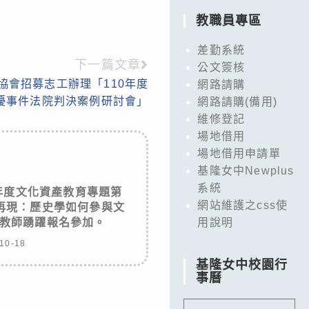
教職員專區
差勤系統
下一篇文章
公文簽核
協會招募志工辦理「110年度
網路請購
擾事件法院判決案例研討會」
網路請購(備用)
維修登記
場地借用
場地借用申請單
基隆女中Newplus
系統
年度文化資產教育專題第
網站維護之css使
再現：歷史學如何參與文
教師踴躍報名參加。
用說明
10-18
基隆女中校園行
事曆