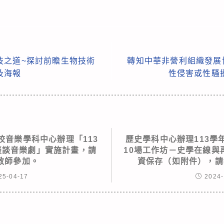
技之道~探討前瞻生物技術
轉知中華非營利組織發展
及海報
性侵害或性騷
校音樂學科中心辦理「113
歷史學科中心辦理113學
談談音樂劇」實施計畫，請
10場工作坊－史學在線與
教師參加。
資保存（如附件），請
25-04-17
2024-