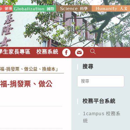
學生家長專區
校務系統
FB
EMAIL
搜尋
幸福-捐發票、做公益、換繪本」
Search
福-捐發票、做公
for:
校務平台系統
1campus 校務系
統