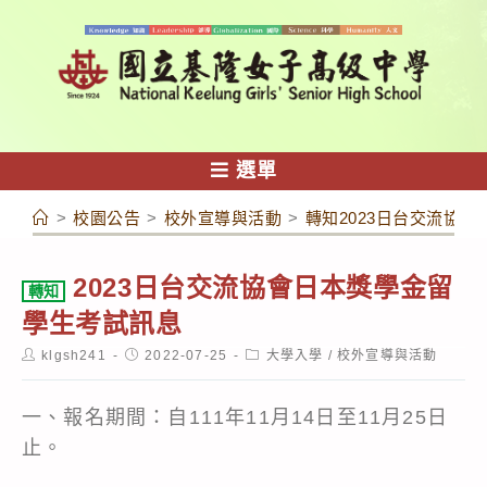
跳
轉
至
主
要
內
選單
容
>
校園公告
>
校外宣導與活動
>
轉知2023日台交流協
2023日台交流協會日本獎學金留
轉知
學生考試訊息
Post
Post
Post
klgsh241
2022-07-25
大學入學
/
校外宣導與活動
author:
published:
category:
一、報名期間：自111年11月14日至11月25日
止。