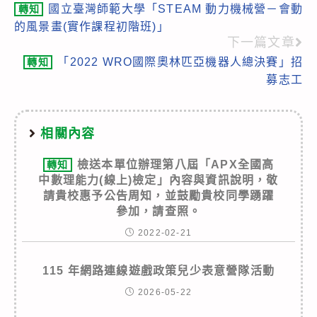
國立臺灣師範大學「STEAM 動力機械營－會動
轉知
more
的風景畫(實作課程初階班)」
articles
下一篇文章
「2022 WRO國際奧林匹亞機器人總決賽」招
轉知
募志工
相關內容
檢送本單位辦理第八屆「APX全國高
轉知
中數理能力(線上)檢定」內容與資訊說明，敬
請貴校惠予公告周知，並鼓勵貴校同學踴躍
參加，請查照。
2022-02-21
115 年網路連線遊戲政策兒少表意營隊活動
2026-05-22