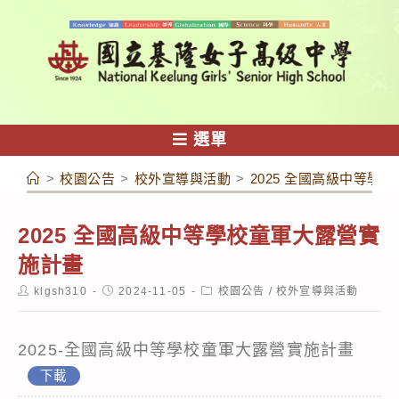
跳
轉
至
主
要
內
選單
容
>
校園公告
>
校外宣導與活動
>
2025 全國高級中等學
2025 全國高級中等學校童軍大露營實
施計畫
Post
Post
Post
klgsh310
2024-11-05
校園公告
/
校外宣導與活動
author:
published:
category:
2025-全國高級中等學校童軍大露營實施計畫
下載