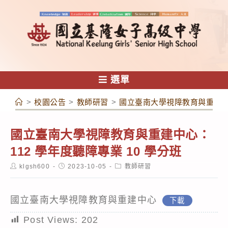
跳
轉
至
主
要
內
選單
容
>
校園公告
>
教師研習
>
國立臺南大學視障教育與重建中心
國立臺南大學視障教育與重建中心：
112 學年度聽障專業 10 學分班
Post
Post
Post
klgsh600
2023-10-05
教師研習
author:
published:
category:
國立臺南大學視障教育與重建中心
下載
Post Views:
202