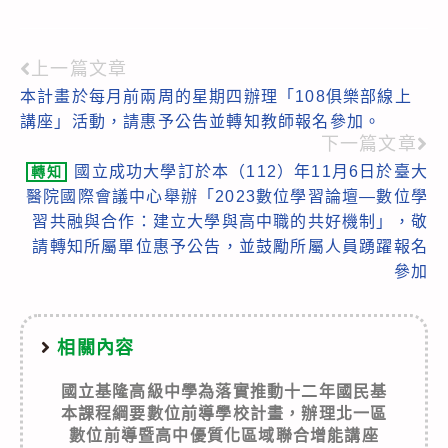
上一篇文章
Read
本計畫於每月前兩周的星期四辦理「108俱樂部線上
more
講座」活動，請惠予公告並轉知教師報名參加。
articles
下一篇文章
國立成功大學訂於本（112）年11月6日於臺大
轉知
醫院國際會議中心舉辦「2023數位學習論壇—數位學
習共融與合作：建立大學與高中職的共好機制」，敬
請轉知所屬單位惠予公告，並鼓勵所屬人員踴躍報名
參加
相關內容
國立基隆高級中學為落實推動十二年國民基
本課程綱要數位前導學校計畫，辦理北一區
數位前導暨高中優質化區域聯合增能講座