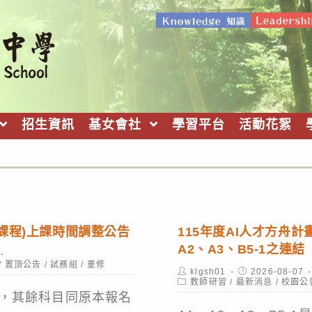
招生資訊
基女會社
學習平台
活動花絮
2下課程)上課時間調整公告
115年度AI人才方舟
A2、A3、B5-1之連結
/
置頂公告
/
試務組
/
重修
Post
Post
klgsh01
2026-08-07
author:
Post
published:
教師研習
/
最新消息
/
校園公
category:
，其餘科目同原本報名