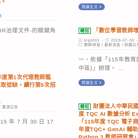
與。
座
推
培
轉
閱讀全文
廣
訓」
知
告
資
規
社
訊
劃,
IR治理文件-的關鍵角
「數位學習教師
轉知
團
安
請
法
Post
Post
klgsh01
2026-07-30
全
author:
Post
published:
教師研習
/
最新消息
/
校園公
依
人
category:
知
說
台
一、依據「115年教
識
明
灣
中區)」辦理。 ...
並
辦
E
年度第1次代理教師甄
提
理,
轉
化
閱讀全文
正取從缺，續行第5次招
升
請
知
資
學
查
「數
安
生
財團法人中華民國
照。
轉知
位
/
置頂公告
分
度 TQC AI 數據分析 
競
學
析
年 7 月 30 日 17
「115年度 TQC 電子
爭
習
管
年度TQC+ GenAI 
力,
教
理
Python 3 教師研