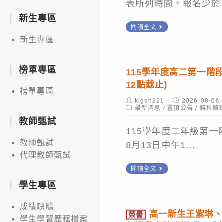
表所列時間。報名少於.
新生專區
114-
閱讀全文
2
新生專區
重
補
榜單專區
115學年度高二第一階段
修
12點截止)
榜單專區
(1
Post
Post
klgsh221
2026-08-06
下、
author:
Post
published:
最新消息
/
置頂公告
/
轉科轉
category:
教師甄試
2
115學年度二年級第一
下
教師甄試
8月13日中午1...
課
代理教師甄試
程)
115
閱讀全文
上
學
學生專區
課
年
時
成績缺曠
度
高一新生王紫琳、
榮譽
間
學生學習歷程檔案
高