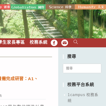
學生家長專區
校務系統
FB
EMAIL
搜尋
Search
for:
計畫需完成研習：A1、
校務平台系統
1campus 校務系
告
統