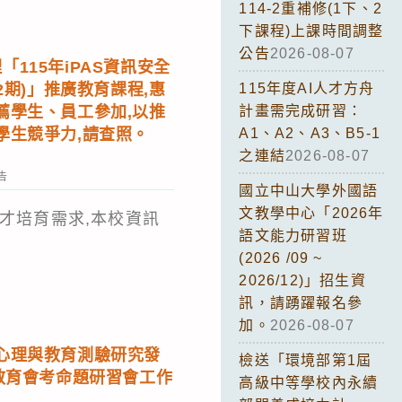
114-2重補修(1下、2
下課程)上課時間調整
公告
2026-08-07
115年iPAS資訊安全
2期)」推廣教育課程,惠
115年度AI人才方舟
薦學生、員工參加,以推
計畫需完成研習：
學生競爭力,請查照。
A1、A2、A3、B5-1
之連結
2026-08-07
告
國立中山大學外國語
文教學中心「2026年
才培育需求,本校資訊
語文能力研習班
(2026 /09 ~
2026/12)」招生資
訊，請踴躍報名參
加。
2026-08-07
心理與教育測驗研究發
檢送「環境部第1屆
教育會考命題研習會工作
高級中等學校內永續