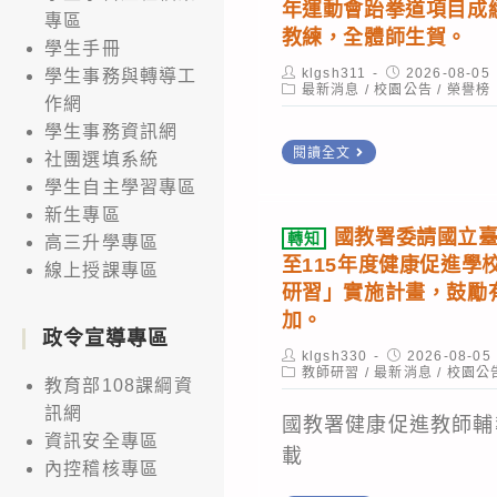
年運動會跆拳道項目成
專區
調
二
教練，全體師生賀。
學生手冊
整
第
Post
Post
klgsh311
2026-08-05
學生事務與轉導工
公
author:
Post
published:
最新消息
/
校園公告
一
/
榮譽榜
作網
category:
告
階
學生事務資訊網
榮
段
閱讀全文
社團選填系統
譽
轉
學生自主學習專區
高
新生專區
組
國教署委請國立臺
轉知
一
高三升學專區
申
至115年度健康促進學
線上授課專區
新
請
研習」實施計畫，鼓勵
生
(8
加。
王
政令宣導專區
月
Post
Post
klgsh330
2026-08-05
紫
13
author:
Post
published:
教師研習
/
最新消息
/
校園公
教育部108課綱資
category:
琳、
日
訊網
國教署健康促進教師輔
鄭
中
資訊安全專區
載
祐
午
內控稽核專區
恩
12