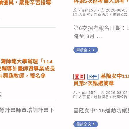
科第5次招考無人到考
績優異，感謝辛苦指導
度
習：
Post
教
Post
klgsh150
2026-08-05
A1、
author:
Post
published:
人事室
/
最新消息
/
校園公告
師
category:
A2、
節
第6次招考報名日期：11
A3、
系
時至 8月 ...
B5-
列
1
置
閱讀全文
「雲
之
頂
支
灣師範大學辦理「114
連
公
持
校輔導計畫師資專業成長
結
告
線
有興趣教師，報名參
基隆女中1
置頂
公告
115
員第2次甄選簡章
上
學
講
Post
Post
klgsh150
2026-08-05
年
告
author:
Post
published:
人事室
/
最新消息
/
校園公告
座」
category:
度
實
導計畫師資培訓計畫下
基隆女中115運動防
第
施
1
計
置
閱讀全文