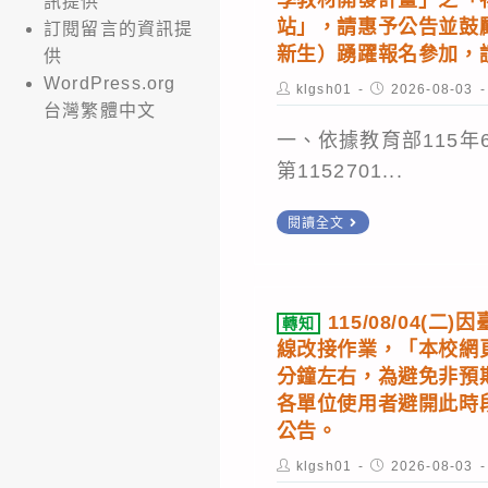
訊提供
理
績
計
站」，請惠予公告並鼓
訂閱留言的資訊提
「114
優
新生）踴躍報名參加，
畫
供
至
異，
WordPress.org
辦
Post
Post
klgsh01
2026-08-03
115
author:
published:
台灣繁體中文
感
公
年
一、依據教育部115年
謝
室
度
第1152701...
辛
辦
健
苦
理
康
轉
閱讀全文
指
「中
促
知
導
英
有
進
教
寫
關
學
115/08/04(
轉知
練，
作
教
校
線改接作業，「本校網頁
全
線
育
輔
分鐘左右，為避免非預
體
上
部
導
各單位使用者避開此時
師
練
公告。
委
計
生
功
託
畫
Post
Post
klgsh01
2026-08-03
賀。
房」
author:
published: