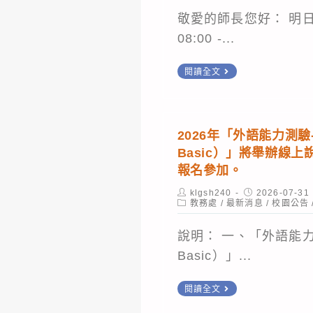
國
師
線
敬愛的師長您好： 明日1
立
資
上
08:00 -...
彰
專
寫
化
業
轉
閱讀全文
作
師
成
知
活
範
長
115/08/04(
動，
大
研
因
歡
2026年「外語能力測驗-
學
習」
臺
迎
Basic）」將舉辦線
辦
實
南
報名參加。
貴
理
施
區
校
Post
Post
klgsh240
2026-07-31
「115
計
author:
Post
published:
教務處
/
最新消息
網
/
校園公告
同
category:
年
畫，
中
學
說明： 一、「外語能力
至
鼓
心
踴
Basic）」...
116
勵
(成
躍
年
有
大)
2026
參
閱讀全文
普
興
對
年
與，