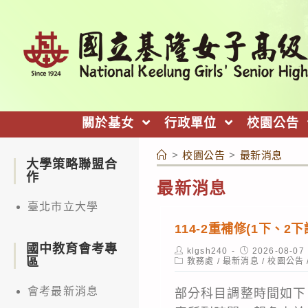
跳
轉
至
主
要
內
關於基女
行政單位
校園公告
容
>
校園公告
>
最新消息
大學策略聯盟合
作
最新消息
臺北市立大學
114-2重補修(1下、
國中教育會考專
Post
Post
klgsh240
2026-08-07
區
author:
Post
published:
教務處
/
最新消息
/
校園公告
category:
會考最新消息
部分科目調整時間如下