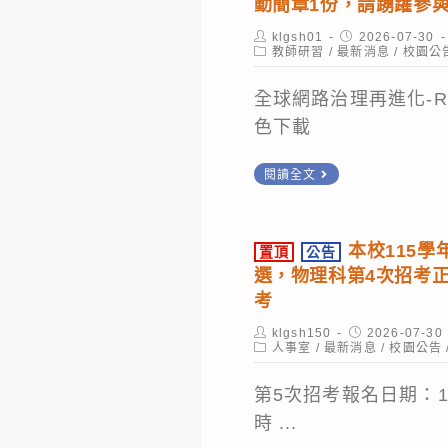
發
動簡章1份，請踴躍參
5-
興
說
計
Post
Post
klgsh01
2026-07-30
25
大
明
author:
Post
published:
教師研習
/
最新消息
/
校園公
畫」
category:
分
學
會，
之
鐘
附
全球網路治理再進化-R
鼓
「物
左
屬
色下載
勵
理
右，
高
同
暑
轉
閱讀全文
為
級
學
假
知
避
中
及
數
自
免
學
師
本校115學
置頂
公告
位
主
非
辦
長
選，物理科第4次招考
發
學
預
理
報
考
展
習
期
「115
名
Post
Post
klgsh150
2026-07-30
部
啟
author:
Post
的
年
published:
人事室
/
最新消息
/
校園公告
參
category:
「全
航
異
教
加。
球
第5次招考報名日期：115 
站」，
常
育
網
時 ...
請
情
部