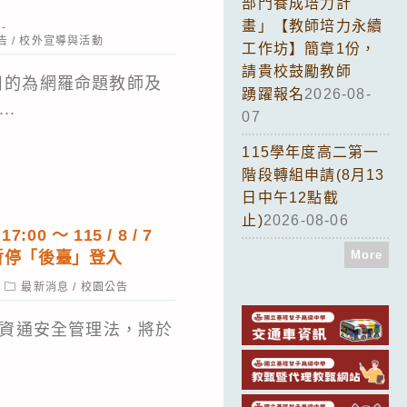
部門養成培力計
畫」【教師培力永續
告
/
校外宣導與活動
工作坊】簡章1份，
請貴校鼓勵教師
目的為網羅命題教師及
踴躍報名
2026-08-
..
07
115學年度高二第一
階段轉組申請(8月13
日中午12點截
止)
2026-08-06
17:00 ～ 115 / 8 / 7
More
站暫停「後臺」登入
Post
最新消息
/
校園公告
category:
合資通安全管理法，將於