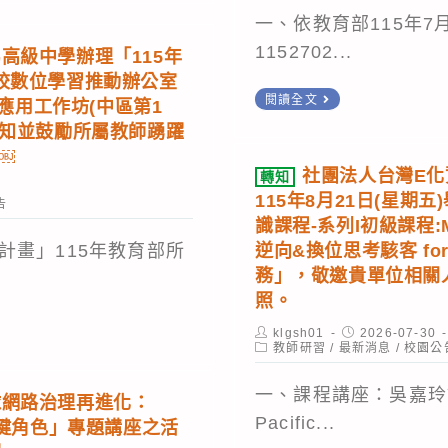
學
以
本
國
一、依教育部115年7月
習
公
校
中
1152702...
高級中學辦理「115年
不
告
網
教
校數位學習推動辦公室
迷
並
站
轉
閱讀全文
育應用工作坊(中區第1
育
路！
請
暫
知
周知並鼓勵所屬教師踴躍
會
數
踊
教
停
￼
考
位
躍
社團法人台灣E
轉知
育
「後
命
115年8月21日(星期
課
推
告
部
臺」
題
識課程-系列I初級課程:MO
程
薦
「教
登
研
計畫」115年教育部所
逆向&換位思考駭客 for 
有
學
師
入
習
務」，敬邀貴單位相關
效
生、
數
照。
會
學
員
位
工
Post
Post
klgsh01
2026-07-30
習」
工
教
author:
Post
published:
教師研習
/
最新消息
/
校園公
作
category:
線
參
學
案。
一、課程講座：吳嘉玲講
上
加,
球網路治理再進化：
增
Pacific...
講
以
關鍵角色」專題講座之活
能