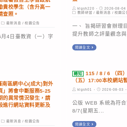
人
護
技
勵貴校學生（含升高一
到
Post
Post
klgsh220
2026-08-04
人
大
author:
Post
published:
教師研習
/
最新消息
/
校園公
請查照。
考，
category:
員
學
Post
最新消息
/
校園公告
續
第
辦
一、 旨揭研習會辦理
category:
辦
2
理
提升教師之評量觀念與.
6月4日臺教資（一）字
第
次
「115
轉
6
閱讀全文
甄
年
知
次
選
iPAS
國
招
簡
資
立
考
115 / 8 / 6 （四）
章
訊
轉知
臺
（五）17:00本校網
安
二)因臺南區網中心(成大)對外
灣
全
Post
Post
klgsh01
2026-08-03
」將會中斷服務5-25
師
author:
published:
工
期的異常情況發生，請
範
公版 WEB 系統為符
段進行網站資料更新及
程
大
8/7(星期五...
師
學
(初
Post
最新消息
/
校園公告
轉
閱讀全文
心
category: