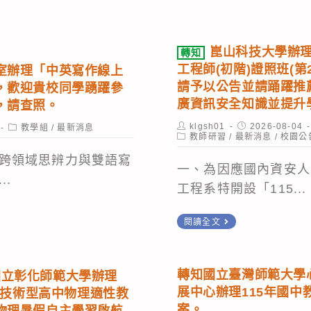
次
畫
頂
代
公
理
告
崑山科技大學辦理「
轉知
教
基
工程師(初階)證照班(第
室辦理「中英寫作線上
師
隆
請予以公告並請踊躍推
，歡迎貴校同學踴躍參
甄
女
廣資訊安全知識並提升
，請查照。
選
中
Post
Post
klgsh01
2026-08-04
Post
教學組
/
最新消息
物
author:
Post
published:
教師研習
/
最新消息
/
校園公
category:
115
category:
理
跨領域思辨力與雙語寫
學
一、為因應國內資安人
科
..
年
工程系特開設「115...
第
度
5
進
轉
閱讀全文
次
用
知
招
運
崑
考
轉知國立臺灣師範大學
國立彰化師範大學辦理
動
山
展中心辦理115年國中
無
通暨技術型高中物理適性教
防
科
案。
物理暑假自主學習啟航