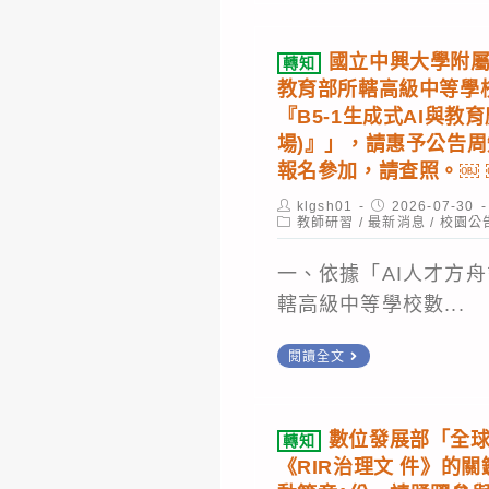
通
趣
外
「外
敬
暨
教
線
語
請
國立中興大學附屬
轉知
技
師，
改
能
惠
教育部所轄高級中等學
術
報
接
力
予
『B5-1生成式AI與教
型
名
作
測
場)』」，請惠予公告
公
高
參
業，
報名參加，請查照。￼ 
驗-
告
中
加。
「本
基
周
Post
Post
klgsh01
2026-07-30
物
author:
Post
published:
教師研習
/
最新消息
/
校園公
校
礎
知，
category:
理
網
級
請
一、依據「AI人才方舟
適
頁」
（FLPT-
查
轄高級中等學校數...
性
將
Basic）」
照。
教
會
將
轉
閱讀全文
學
中
舉
知
教
斷
國
辦
材
數位發展部「全
轉知
服
立
線
開
《RIR治理文 件》的
務
中
上