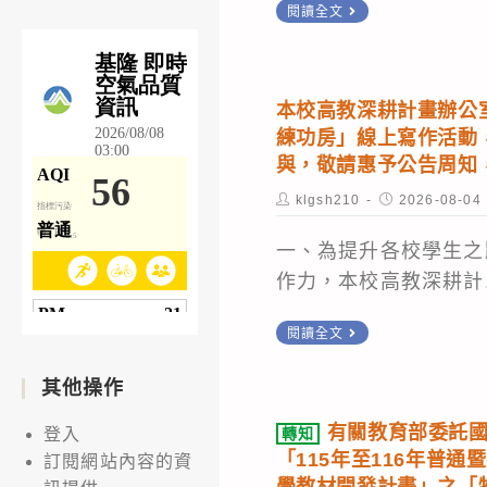
轉
閱讀全文
參
點
知
加
截
國
2026
止)
教
本校高教深耕計畫辦公
國
署
練功房」線上寫作活動
際
委
與，敬請惠予公告周知
少
請
Post
Post
klgsh210
2026-08-04
年
author:
published:
國
運
立
一、為提升各校學生之
動
臺
作力，本校高教深耕計.
會
灣
跆
本
閱讀全文
師
拳
校
範
其他操作
道
高
大
項
教
有關教育部委託
學
登入
轉知
目
深
「115年至116年普
訂閱網站內容的資
辦
成
耕
學教材開發計畫」之「