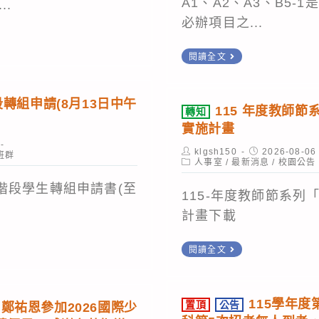
A1、A2、A3、B5-
..
必辦項目之...
115
閱讀全文
年
度
轉組申請(8月13日中午
115 年度教師
轉知
AI
實施計畫
人
Post
才
Post
klgsh150
2026-08-06
班群
author:
Post
published:
人事室
/
最新消息
/
校園公告
方
category:
階段學生轉組申請書(至
舟
115-年度教師節系
計
計畫下載
畫
轉
閱讀全文
需
知
完
115
成
115學年
置頂
公告
年
鄭祐恩參加2026國際少
研