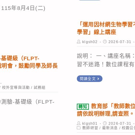
階)
知
理
15年8月4日(二)
證
115
與
照
/
教
「運用因材網生物學習
班
8
學習」線上講座
育
(第
/
測
Post
Post
klgsh02
2026-07-31
2
二)
6
author:
published:
驗
期)」
（四）
說明： 一、講座名稱
研
基礎級（FLPT-
推
17:00
習不迷路！數位課程有.
上說明會，鼓勵同學及師長
究
廣
～
發
「運
教
閱讀全文
115
展
用
育
/
校外宣導與活動
/
試務組
/
中
因
課
8
心
測驗-基礎級（FLPT-
材
程,
/
教育部「教師數位
轉知
辦
網
惠
請依說明辦理,請查照。
7
理
生
請
（五）
Post
Post
klgsh01
2026-07-31
115
物
author:
Post
予
published:
教師研習
/
最新消息
/
校園公
17:00
category:
年