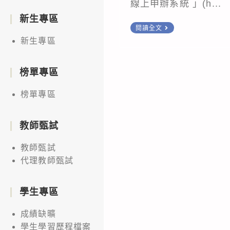
線上申辦系統 」(h...
新生專區
外
閱讀全文
國
新生專區
與
外
榜單專區
僑、
榜單專區
大
陸
教師甄試
與
港
教師甄試
澳
代理教師甄試
學
生
學生專區
線
上
成績缺曠
申
學生學習歷程檔案