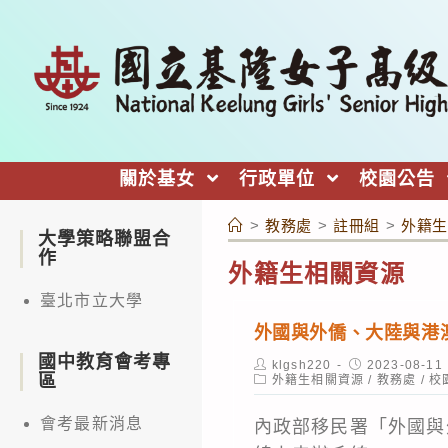
跳
轉
至
主
要
內
關於基女
行政單位
校園公告
容
>
教務處
>
註冊組
>
外籍生
大學策略聯盟合
作
外籍生相關資源
臺北市立大學
外國與外僑、大陸與港
國中教育會考專
Post
Post
klgsh220
2023-08-11
區
author:
Post
published:
外籍生相關資源
/
教務處
/
校
category:
會考最新消息
內政部移民署「外國與