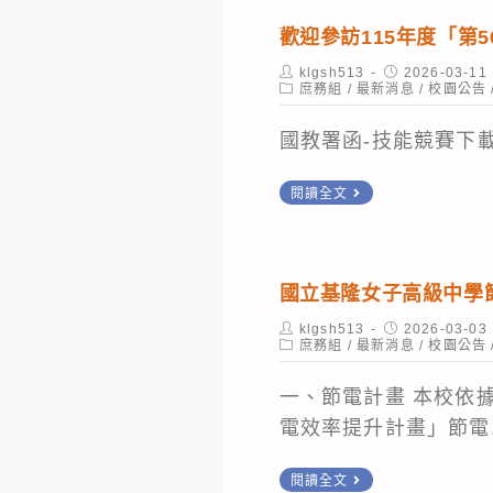
吳
制
實
礙
鼓
歡迎參訪115年度「第
先
及
務
者
勵
Post
Post
klgsh513
生
2026-03-11
勞
型
超
學
author:
Post
published:
庶務組
/
最新消息
/
校園公告
(分
category:
動
研
額
校
機
國教署函-技能競賽下
處」
究
進
師
513)。
轄
專
用
生
歡
閱讀全文
下，
案
服
（含
迎
且
聯
務
僑
參
通
合
計
外
訪
國立基隆女子高級中學
訊
發
畫
生）
115
地
表
Post
Post
klgsh513
說
組
2026-03-03
年
author:
Post
published:
庶務組
/
最新消息
/
校園公告
址
會
明
團
category:
度
及
暨
會
免
一、節電計畫 本校依
「第
聯
智
—
費
電效率提升計畫」節電.
56
絡
慧
落
參
屆
國
電
餐
閱讀全文
實
訪