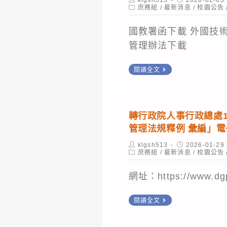
訊
主
author:
Post
published:
庶務組
/
最新消息
/
校園公告
（2026
category:
聘
Taipei
國教署函下載 外國技
僱
Capital
管理辦法下載
外
Cup
國
檢
WorldSkills
閱讀全文
技
送
Competiti
術
勞
人
動
轉行政院人事行政總處1
力
部
管理法規釋例 彙編」電
從
訂
Post
Post
klgsh513
2026-01-29
事
定
author:
Post
published:
庶務組
/
最新消息
/
校園公告
category:
工
「外
網址：https://www.dgpa
作
國
之
技
轉
閱讀全文
資
術
行
格
人
政