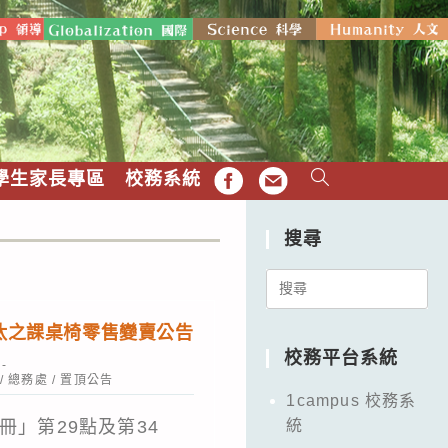
學生家長專區
校務系統
FB
EMAIL
搜尋
Search
for:
淘汰之課桌椅零售變賣公告
校務平台系統
/
總務處
/
置頂公告
1campus 校務系
冊」第29點及第34
統