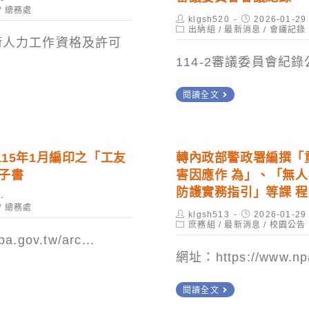
徵
月
大
防
/
總務處
Post
Post
klgsh520
2026-01-29
件
23
辦
衛
author:
Post
published:
出納組
/
最新消息
/
會議記錄
category:
術人力工作資格及許可
活
日
理
動
114-2審議委員會紀錄
動」。
(開
「食
員
學
品
署」
114
閱讀全文
日)
檢
網
學
on）」
發
驗
站
年
放，
分
（https://a
度
15年1月編印之「工友
轉內政部警政署編撰「
繳
析
第
子書
害因應作 為」、「無
費
丙
2
防護實務指引」等課 
截
級
學
/
總務處
Post
Post
klgsh513
2026-01-29
止
技
author:
Post
published:
庶務組
/
最新消息
期
/
校園公告
category:
日
.gov.tw/arc...
術
學
網址：https://www.npa.
為
士
生
115
證
代
轉
閱讀全文
年
照
收
內