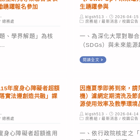
認
專
勵踴躍報名參加
生踴躍參與
識，
校
Post
Post
klgsh513
2026-04-15
author:
Post
published:
/
總務處
庶務組
/
最新消息
提
院
/
校園公告
category:
高
學
題、學界解題」為核
一、為深化大眾對聯合
社
生
..
（SDGs）與未來能源趨
會
實
認
務
國
閱讀全文
同
專
立
感，
題
臺
已
製
北
15年度身心障礙者超額
因應夏季即將到來，請
將
作
科
—落實法遵創造共融」課
機）濾網定期清洗及節
各
競
技
源使用效率及教學環境
級
賽
大
Post
Post
klgsh513
2026-04-14
動
暨
author:
Post
published:
/
總務處
庶務組
/
最新消息
學
/
校園公告
category:
員
成
辦
年度身心障礙者超額進用
一、依行政院核定之「
ls
會
果
理