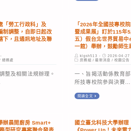
轉
變
國
賣
防
公
處「勞工行政科」及
「2026年全國技專校
部
告
編制調整，自即日起改
暨成果展」訂於115年5
為
轄下，且通訊地址及聯
五）假台北世界貿易中
強
一館）舉辦，鼓勵師生
化
Post
Post
klgsh513
2026-04-27
author:
Post
published:
/
總務處
庶務組
/
最新消息
/
校園公告
國
category:
人
調整及相關法規辦理。
一、旨揭活動係教育部
對
.
所技專校院參與決賽...
全
民
「2026
閱讀全文
防
年
衛
全
動
國
晨間廚房 Smart+
國立臺北科技大學辦理「
員
技
實務型研究專案聯合發表
《Power Up！未來