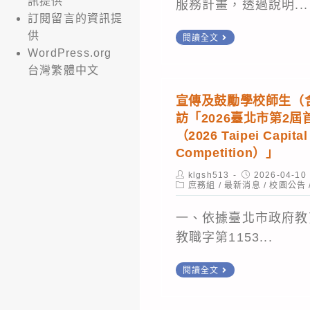
訊提供
服務計畫，透過說明...
及
Q&A)。
科」
舉
訂閱留言的資訊提
金
因
辦
檢
供
閱讀全文
銀
組
晨
WordPress.org
送
紙，
織
台灣繁體中文
間
基
請
編
廚
隆
宣傳及鼓勵學校師生（
於
制
房
市
訪「2026臺北市第2
8
調
Smart+
政
（2026 Taipei Capital
月
整，
數
府
Competition）」
21
自
據
辦
Post
Post
klgsh513
2026-04-10
日
即
author:
Post
published:
庶務組
/
最新消息
行
/
校園公告
理
category:
(五)
日
銷
「115
一、依據臺北市政府教育
前
起
與
年
教職字第1153...
交
改
營
度
總
隸
運
身
宣
閱讀全文
務
為
優
心
傳
處
「法
化-
障
及