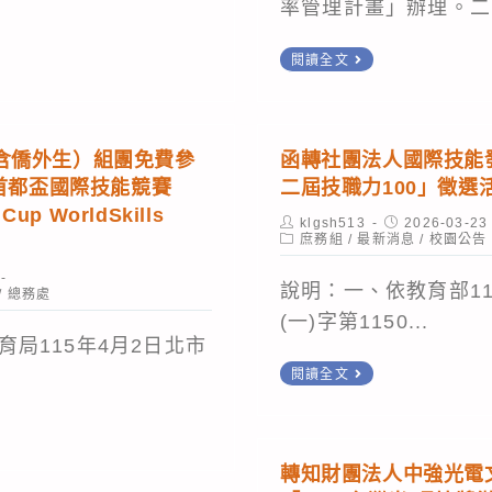
率管理計畫」辦理。二.
報
展」
「2026
與
訂
SDG
因
閱讀全文
計
於
永
應
畫
115
續
夏
體
年
巡
季
含僑外生）組團免費參
函轉社團法人國際技能發
系
5
迴
即
屆首都盃國際技能競賽
二屆技職力100」徵選
概
月
展
將
 Cup WorldSkills
Post
Post
klgsh513
2026-03-23
述、
14、
《Power
到
author:
Post
published:
庶務組
/
最新消息
/
校園公告
category:
116-
15
Up！
來，
說明：一、依教育部11
117
日
/
總務處
未
請
(一)字第1150...
年
（星
來
落
局115年4月2日北市
度
期
電
實
函
閱讀全文
全
四、
力
空
轉
民
五）
講
調
社
防
假
堂》」，
設
團
轉知財團法人中強光電
衛
台
鼓
備
法