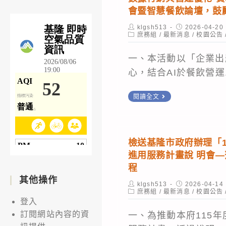
意
金
政
會暨智慧餐飲論壇，鼓
參
制
府
Post
Post
klgsh513
2026-04-20
加
author:
Post
published:
庶務組
/
最新消息
度
原
/
校園公告
category:
之
相
社
一、本活動以「企業出
同
關
會
心，結合AI於餐飲營運.
仁，
問
處
每
答
「勞
有
閱讀全文
人
1
工
關
收
份
行
高
取
(the
政
餐
檢送基隆市政府辦理「1
50
retirement
科」
大
進用服務計畫說 明會
元
pension
及
餐
程
購
system
「勞
飲
其他操作
Post
Post
klgsh513
2026-04-14
買
for
資
author:
Post
published:
庶務組
/
最新消息
管
/
校園公告
category:
登入
香
foreign
關
理
訂閱網站內容的資
一、為推動本府115
燭
professiona
係
系