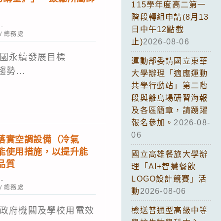
115學年度高二第一
階段轉組申請(8月13
日中午12點截
/
總務處
止)
2026-08-06
國永續發展目標
運動部委請國立東華
勢...
大學辦理「適應運動
共學行動站」第二階
段與離島場研習海報
及各區簡章，請踴躍
報名參加。
2026-08-
06
落實空調設備（冷氣
能使用措施，以提升能
國立高雄餐旅大學辦
品質
理「AI+智慧餐飲
LOGO設計競賽」活
/
總務處
動
2026-08-06
政府機關及學校用電效
檢送普通型高級中等