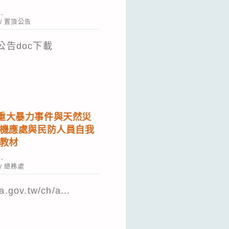
/
置頂公告
公告doc下載
dma.mnd.gov.tw/）
重大暴力事件與天然災
人機應處與民防人員自我
程教材
/
總務處
gov.tw/ch/a...