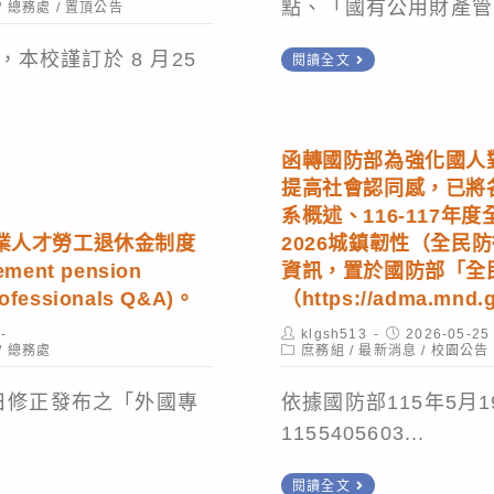
點、「國有公用財產管.
/
總務處
/
置頂公告
置
本校謹訂於 8 月25
閱讀全文
頂
公
告
函轉國防部為強化國人
115
提高社會認同感，已將
年
系概述、116-117
度
業人才勞工退休金制度
2026城鎮韌性（全民
ment pension
資訊，置於國防部「全
淘
professionals Q&A)。
（https://adma.mnd.
汰
之
Post
Post
klgsh513
2026-05-25
author:
Post
published:
/
總務處
庶務組
/
最新消息
/
校園公告
課
category:
桌
4日修正發布之「外國專
依據國防部115年5月
椅
1155405603...
零
函
售
閱讀全文