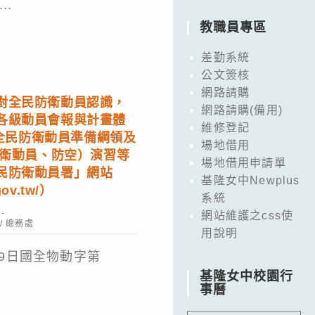
..
教職員專區
差勤系統
公文簽核
網路請購
對全民防衛動員認識，
網路請購(備用)
各級動員會報與計畫體
維修登記
年度全民防衛動員準備綱領及
場地借用
防衛動員、防空）演習等
場地借用申請單
民防衛動員署」網站
基隆女中Newplus
gov.tw/）
系統
網站維護之css使
/
總務處
用說明
19日國全物動字第
基隆女中校園行
事曆