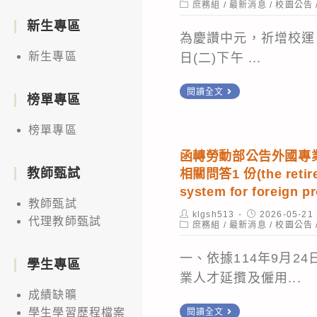
author:
Post
published:
庶務組
/
最新消息
/
校園公告
category:
新生專區
為慶讚中元，祈增校運，
新生專區
日(二)下午 ...
中
閱讀全文
榜單專區
元
普
榜單專區
渡
函轉勞動部公告外國專
通
教師甄試
相關問答1 份(the retire
啟-
system for foreign 
教師甄試
謹
Post
Post
klgsh513
2026-05-21
代理教師甄試
author:
Post
published:
庶務組
/
最新消息
訂
/
校園公告
category:
於
一、依據114年9月2
學生專區
8
業人才延攬及僱用...
月
成績缺曠
25
函
學生學習歷程檔案
閱讀全文