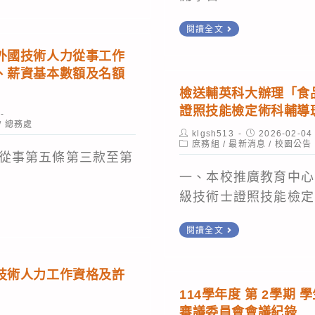
文
動
館）
以
職
化
114
員、
舉
閱讀全文
提
力
藝
學
防
辦，
升
外國技術人力從事工作
100」
術
年
空）
鼓
、薪資基本數額及名額
能
徵
基
度
演
勵
檢送輔英科大辦理「食
源
選
金
第
習
師
證照技能檢定術科輔導
使
活
會
2
/
總務處
等
生
用
Post
Post
klgsh513
2026-02-04
動
辦
學
author:
Post
published:
庶務組
/
最新消息
/
校園公告
資
踴
效
category:
從事第五條第三款至第
理
期
訊，
躍
率
一、本校推廣教育中心
「2026
註
置
前
及
級技術士證照技能檢定.
台
冊
於
往
教
灣
單
檢
國
參
學
閱讀全文
光
於
送
防
觀。
環
環
115
輔
部
境
技術人力工作資格及許
境
年
英
「全
品
114學年度 第 2學期
獎
2
科
民
質
審議委員會會議紀錄