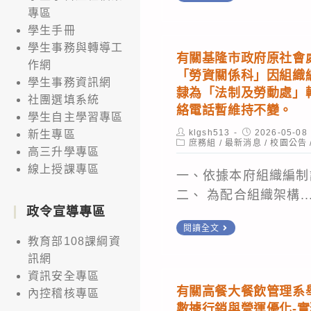
日
轉
專區
(二)
勞
學生手冊
下
學生事務與轉導工
動
有關基隆市政府原社會
作網
午
部
「勞資關係科」因組織
學生事務資訊網
1
公
隸為「法制及勞動處」
社團選填系統
時
告
絡電話暫維持不變。
學生自主學習專區
30
外
Post
Post
klgsh513
2026-05-08
新生專區
author:
Post
published:
庶務組
/
最新消息
分
/
校園公告
國
高三升學專區
category:
舉
專
線上授課專區
一、依據本府組織編制
辦
業
二、 為配合組織架構..
中
人
政令宣導專區
元
才
有
閱讀全文
教育部108課綱資
普
勞
關
訊網
渡，
工
基
資訊安全專區
凡
退
隆
有關高餐大餐飲管理系舉辦
內控稽核專區
有
休
市
數據行銷與營運優化-