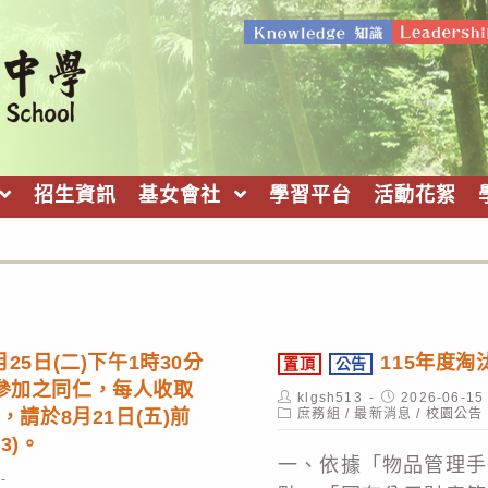
招生資訊
基女會社
學習平台
活動花絮
25日(二)下午1時30分
115年度
置頂
公告
參加之同仁，每人收取
Post
Post
klgsh513
2026-06-15
author:
Post
published:
，請於8月21日(五)前
庶務組
/
最新消息
/
校園公告
category:
3)。
一、依據「物品管理手