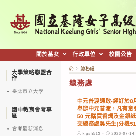
跳
轉
至
主
要
內
關於基女
行政單位
校園公告
容
>
總務處
大學策略聯盟合
作
總務處
臺北市立大學
中元普渡通啟-謹訂於8月
舉辦中元普渡，凡有意
國中教育會考專
區
50 元購買香燭及金銀紙
交總務處吳先生(分機51
會考最新消息
Post
Post
klgsh513
2026-07-14