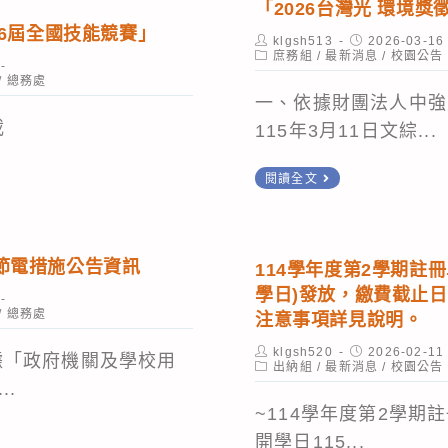
「2026台灣光 環境
動
北
勵
（冷
人
56屆全國技能競賽」
Post
Post
klgsh513
員
世
2026-03-16
所
氣
國
author:
Post
published:
庶務組
/
最新消息
/
校園公告
準
界
category:
屬
機）
/
總務處
際
備
貿
一、依據財團法人中強
師
濾
技
載
綱
易
115年3月11日文綜...
生
網
能
領
中
踴
定
發
轉
閱讀全文
及
心
躍
期
展
知
2026
展
參
清
協
財
城
覽
與
洗
會
團
節電措施公告資訊
鎮
大
114學年度第2學期註冊
及
辦
法
學日)發放，繳費截止日
韌
樓
節
理
人
/
總務處
注意事項詳見說明。
性
（台
能
「2026
中
（全
北
Post
Post
klgsh520
2026-02-11
使
據「政府機關及學校用
第
author:
Post
published:
出納組
/
最新消息
強
/
校園公告
民
世
category:
用
..
二
光
防
貿
~114學年度第2學期註
措
屆
電
衛
一
開學日115...
施，
技