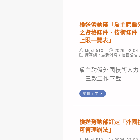
全
立
話
飲
法
「2026
國
基
暫
論
遵
臺
技
隆
維
壇，
創
北
檢送勞動部「雇主聘僱
能
女
持
鼓
之資格條件、技術條件
造
市
競
子
不
上限一覽表」
勵
共
第
賽」
高
變。
踴
融」
2
Post
Post
klgsh513
2026-02-04
author:
Post
published:
庶務組
/
最新消息
級
/
校園公告
躍
課
屆
category:
中
報
程
首
雇主聘僱外國技術人力
學
名
都
十三款工作下載
節
參
盃
電
檢
加
國
閱讀全文
措
送
際
施
勞
技
公
動
能
檢送勞動部訂定「外國
告
部
競
可管理辦法」
資
「雇
賽
Post
Post
klgsh513
2026-02-03