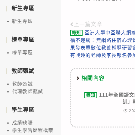
新生專區
新生專區
上一篇文章
Read
亞洲大學中亞聯大網
轉知
more
榜單專區
福不迷網：無網路住宿心理
articles
果發表暨數位教養輔導研習會
榜單專區
有興趣的老師及家長報名參
教師甄試
相關內容
教師甄試
代理教師甄試
111年全國語
轉知
訓」
學生專區
20
成績缺曠
學生學習歷程檔案