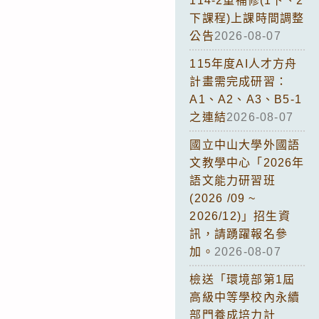
114-2重補修(1下、2
下課程)上課時間調整
公告
2026-08-07
115年度AI人才方舟
計畫需完成研習：
A1、A2、A3、B5-1
之連結
2026-08-07
國立中山大學外國語
文教學中心「2026年
語文能力研習班
(2026 /09 ~
2026/12)」招生資
訊，請踴躍報名參
加。
2026-08-07
檢送「環境部第1屆
高級中等學校內永續
部門養成培力計