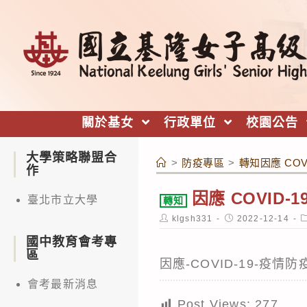
跳
轉
至
主
要
內
關於基女
行政單位
校園公告
容
大學策略聯盟合
>
防疫專區
>
轉知因應 CO
作
因應 COVID
臺北市立大學
轉知
Post
Post
P
klgsh331
2022-12-14
author:
published:
c
國中教育會考專
區
因應-COVID-19-疫
會考最新消息
Post Views:
277