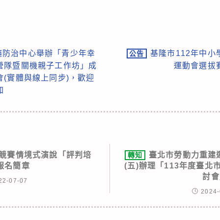
癮防治中心舉辦「青少年幸
基隆市112年中
公告
營隊暨關機親子工作坊」成
運動會選拔
(實體與線上同步)，歡迎
加
文競賽情境式演說「評判培
臺北市勞動力重建運
轉知
報名簡章
(五)辦理「113年度臺
討會
22-07-07
2024-