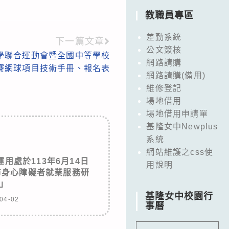
教職員專區
差勤系統
下一篇文章
公文簽核
小學聯合運動會暨全國中等學校
網路請購
賽網球項目技術手冊、報名表
網路請購(備用)
維修登記
場地借用
場地借用申請單
基隆女中Newplus
系統
網站維護之css使
用處於113年6月14日
用說明
北市身心障礙者就業服務研
」
基隆女中校園行
04-02
事曆