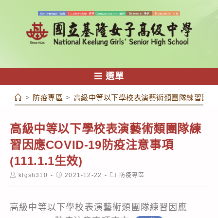
跳
轉
至
主
要
內
選單
容
>
防疫專區
>
高級中等以下學校表演藝術類團隊練習因應COVI
高級中等以下學校表演藝術類團隊練
習因應COVID-19防疫注意事項
(111.1.1生效)
Post
Post
Post
klgsh310
2021-12-22
防疫專區
author:
published:
category:
高級中等以下學校表演藝術類團隊練習因應