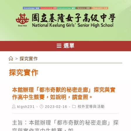
跳
轉
至
主
要
內
選單
容
>
探究實作
探究實作
本館辦理「都市奇獸的秘密走廊」探究與實
作高中生競賽，如說明，請查照。
Post
Post
Post
klgsh231
2023-02-16
校外宣導與活動
author:
published:
category:
主旨：本館辦理「都市奇獸的秘密走廊」探