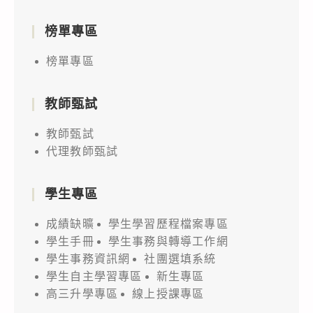
與
實
榜單專區
作
榜單專區
高
中
教師甄試
生
競
教師甄試
賽，
代理教師甄試
如
說
學生專區
明，
成績缺曠
學生學習歷程檔案專區
請
學生手冊
學生事務與轉導工作網
查
學生事務資訊網
社團選填系統
照。
學生自主學習專區
新生專區
高三升學專區
線上授課專區