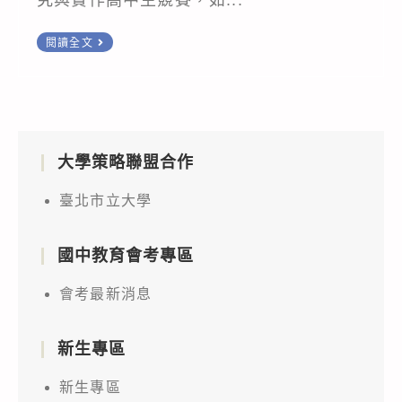
究與實作高中生競賽，如...
本
閱讀全文
館
辦
理
「都
大學策略聯盟合作
市
奇
臺北市立大學
獸
的
國中教育會考專區
秘
密
會考最新消息
走
廊」
新生專區
探
新生專區
究