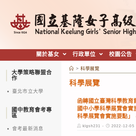
跳
轉
至
主
要
內
關於基女
行政單位
校園公告
容
>
科學展覽
大學策略聯盟合
作
科學展覽
臺北市立大學
函轉國立臺灣科學教育
國中小學科學展覽會實
國中教育會考專
區
科學展覽會實施要點」
Post
Post
klgsh231
2022-12-05
會考最新消息
author:
published: