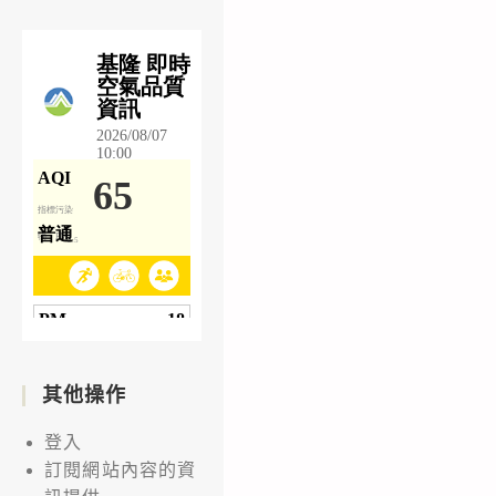
要
點」
暨
「臺
灣
國
際
科
學
展
覽
會
實
其他操作
施
要
登入
點」，
訂閱網站內容的資