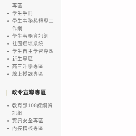
布
專區
之
學生手冊
「中
學生事務與轉導工
華
作網
民
學生事務資訊網
國
社團選填系統
中
學生自主學習專區
新生專區
小
高三升學專區
學
線上授課專區
科
學
政令宣導專區
展
覽
教育部108課綱資
會
訊網
實
資訊安全專區
施
內控稽核專區