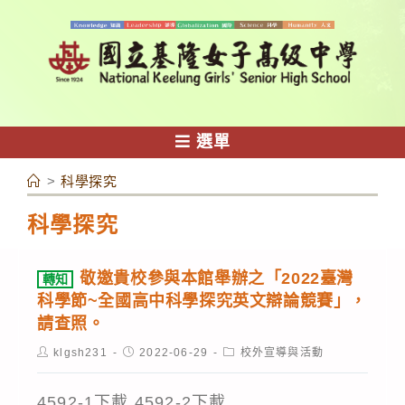
跳
轉
至
主
要
內
選單
容
>
科學探究
科學探究
敬邀貴校參與本館舉辦之「2022臺灣
轉知
科學節~全國高中科學探究英文辯論競賽」，
請查照。
Post
Post
Post
klgsh231
2022-06-29
校外宣導與活動
author:
published:
category:
4592-1下載 4592-2下載