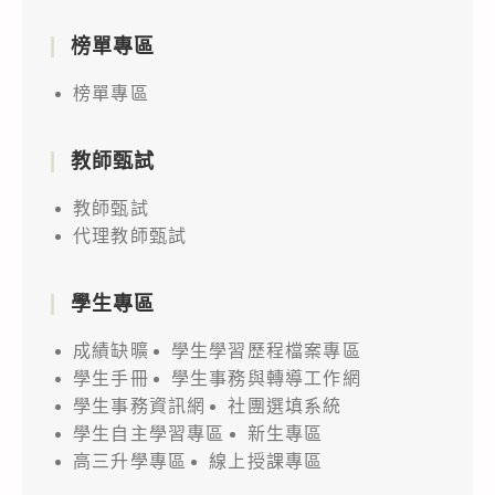
灣
科
榜單專區
學
榜單專區
節
~
教師甄試
全
國
教師甄試
高
代理教師甄試
中
科
學生專區
學
成績缺曠
學生學習歷程檔案專區
探
學生手冊
學生事務與轉導工作網
究
學生事務資訊網
社團選填系統
英
學生自主學習專區
新生專區
文
高三升學專區
線上授課專區
辯