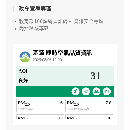
論
政令宣導專區
競
賽」，
教育部108課綱資訊網
資訊安全專區
請
內控稽核專區
查
照。