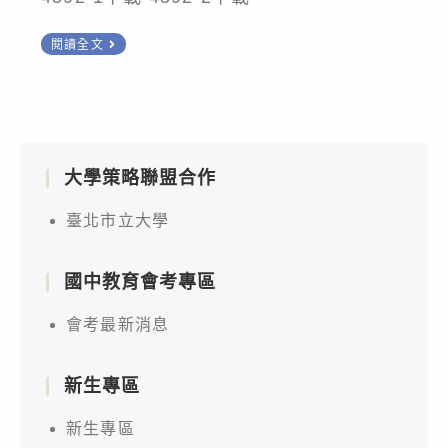
轉
閱讀全文
知
敬
邀
貴
大學策略聯盟合作
校
參
臺北市立大學
與
本
國中教育會考專區
館
舉
會考最新消息
辦
之
新生專區
「2022
新生專區
臺