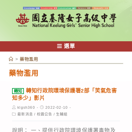
跳
轉
至
主
要
內
選單
容
>
藥物濫用
藥物濫用
轉知行政院環境保護署2部「笑氣危害
轉知
知多少」影片
Post
Post
klgsh360
2022-02-10
author:
published:
Post
最新消息
/
校園公告
/
生輔組
category:
說明： 一、提供行政院環境保護署毒物及