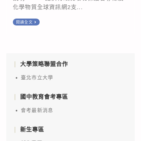
化學物質全球資訊網2支...
轉
閱讀全文
知
轉
知
行
大學策略聯盟合作
政
院
臺北市立大學
環
境
國中教育會考專區
保
護
會考最新消息
署
2
新生專區
部