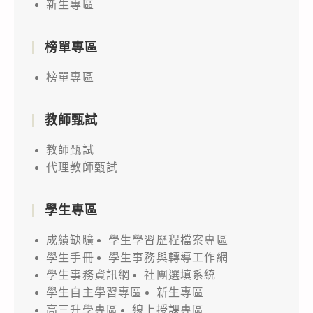
新生專區
「笑
氣
危
榜單專區
害
榜單專區
知
多
教師甄試
少」
影
教師甄試
片
代理教師甄試
學生專區
成績缺曠
學生學習歷程檔案專區
學生手冊
學生事務與轉導工作網
學生事務資訊網
社團選填系統
學生自主學習專區
新生專區
高三升學專區
線上授課專區