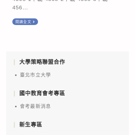
456...
轉
閱讀全文
知
函
轉
「KIDWIND
大學策略聯盟合作
風
力
臺北市立大學
能
源
國中教育會考專區
亞
洲
會考最新消息
聯
賽」
新生專區
競