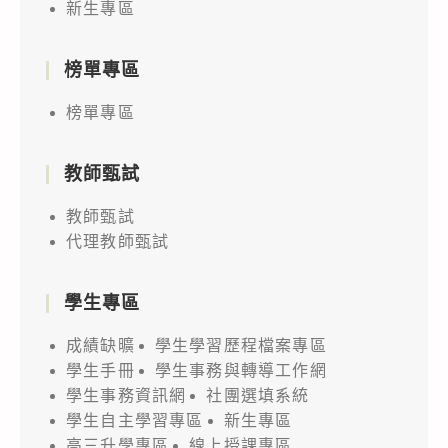
新生專區
賽
事
宜，
榜單專區
鼓
榜單專區
勵
貴
教師甄試
校
師
教師甄試
生
代理教師甄試
踴
躍
學生專區
參
成績缺曠
學生學習歷程檔案專區
與，
學生手冊
學生事務與轉導工作網
請
學生事務資訊網
社團選填系統
查
學生自主學習專區
新生專區
照。
高三升學專區
線上授課專區