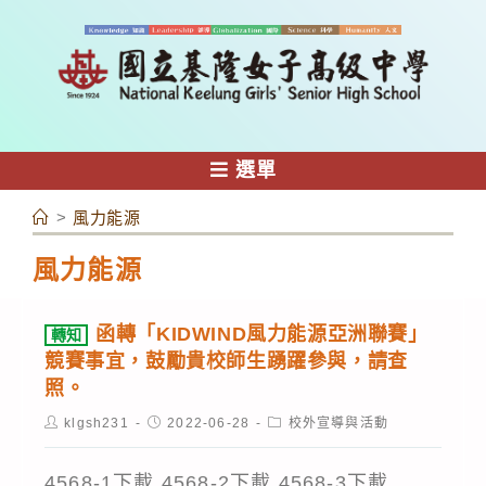
跳
轉
至
主
要
內
選單
容
>
風力能源
風力能源
函轉「KIDWIND風力能源亞洲聯賽」
轉知
競賽事宜，鼓勵貴校師生踴躍參與，請查
照。
Post
Post
Post
klgsh231
2022-06-28
校外宣導與活動
author:
published:
category:
4568-1下載 4568-2下載 4568-3下載