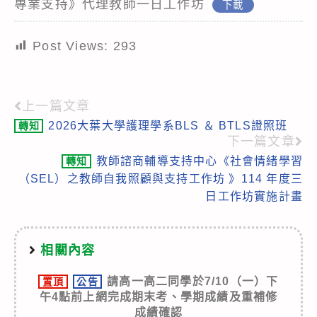
專業支持》代理教師一日工作坊
下載
Post Views:
293
上一篇文章
Read
2026大葉大學護理學系BLS ＆ BTLS證照班
轉知
more
下一篇文章
articles
教師諮商輔導支持中心《社會情緒學習
轉知
（SEL）之教師自我照顧與支持工作坊 》114 年度三
日工作坊實施計畫
相關內容
請高一高二同學於7/10（一）下
置頂
公告
午4點前上網完成期末考、學期成績及重補修
成績確認