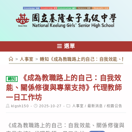
跳
轉
至
主
要
內
選單
容
>
人事室
>
轉知《成為教職路上的自己：自我效能、關係
《成為教職路上的自己：自我效
轉知
能、關係修復與專業支持》代理教師
一日工作坊
Post
Post
Post
klgsh150
2025-10-27
人事室
/
最新消息
/
校園公告
author:
published:
category:
《成為教職路上的自己：自我效能、關係修復與