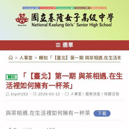
跳
轉
至
主
要
內
選單
容
>
人事室
>
轉知「【臺北】第一期 與茶相遇.在生活裡如
「【臺北】第一期 與茶相遇.在生
轉知
活裡如何擁有一杯茶」
Post
Post
Post
klgsh150
2026-03-12
人事室
/
最新消息
/
校園公告
author:
published:
category:
與茶相遇.在生活裡如何擁有一杯茶
下載