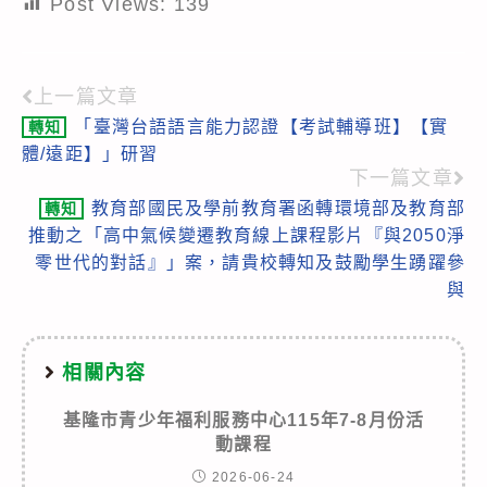
Post Views:
139
上一篇文章
Read
「臺灣台語語言能力認證【考試輔導班】【實
轉知
more
體/遠距】」研習
articles
下一篇文章
教育部國民及學前教育署函轉環境部及教育部
轉知
推動之「高中氣候變遷教育線上課程影片『與2050淨
零世代的對話』」案，請貴校轉知及鼓勵學生踴躍參
與
相關內容
基隆市青少年福利服務中心115年7-8月份活
動課程
2026-06-24