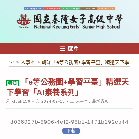
跳
轉
至
主
要
內
選單
容
>
人事室
>
轉知「e等公務園+學習平臺」精選天下學習「
「e等公務園+學習平臺」精選天
轉知
下學習「AI素養系列」
Post
Post
Post
klgsh150
2024-09-13
人事室
/
最新消息
author:
published:
category:
d036027b-8906-4ef2-98b1-1471b192cb44
下載