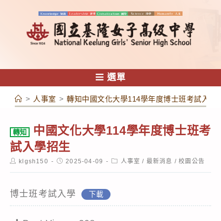
跳
轉
至
主
要
內
選單
容
>
人事室
>
轉知中國文化大學114學年度博士班考試入學
中國文化大學114學年度博士班考
轉知
試入學招生
Post
Post
Post
klgsh150
2025-04-09
人事室
/
最新消息
/
校園公告
author:
published:
category:
博士班考試入學
下載