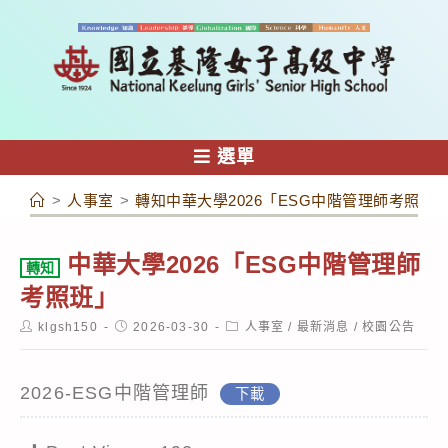
跳
轉
至
主
要
內
選單
容
>
人事室
>
轉知中華大學2026「ESG中階管理師考照班
中華大學2026「ESG中階管理師
轉知
考照班」
Post
Post
Post
klgsh150
2026-03-30
人事室
/
最新消息
/
校園公告
author:
published:
category:
2026-ESG中階管理師
下載