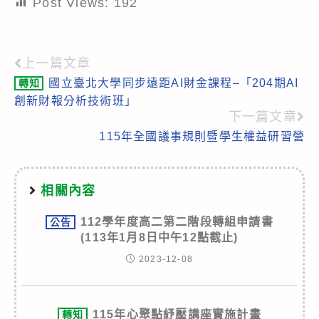
Post Views:
192
上一篇文章
Read
國立臺北大學同步遠距AI財金課程–「204期AI
轉知
more
創新財報分析技術班」
articles
下一篇文章
115年全國議事規則暨學生權益研習營
相關內容
112學年度高二第二階段轉組申請書
公告
(113年1月8日中午12點截止)
2023-12-08
115年心聚點紓壓講座實施計畫
轉知