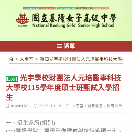
跳
轉
至
主
要
內
選單
容
>
人事室
>
轉知光宇學校財團法人元培醫事科技大學校11
光宇學校財團法人元培醫事科技
轉知
大學校115學年度碩士班甄試入學招
生
Post
Post
Post
klgsh150
2025-10-16
人事室
/
最新消息
/
校園公告
author:
published:
category:
一、招生系所(組別)：
(一)醫護學院：醫學影像暨放射技術系碩士班、