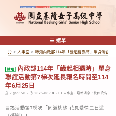
跳
轉
至
主
要
內
選單
容
>
人事室
>
轉知內政部114年「緣起相遇時」單身聯誼活動
內政部114年「緣起相遇時」單身
轉知
聯誼活動第7梯次延長報名時間至114
年6月25日
Post
Post
Post
klgsh150
2025-06-18
人事室
/
最新消息
/
校園公告
author:
published:
category:
旨揭活動第7梯次「同遊桃緣 花見愛情二日遊
（桃園）」