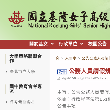
跳
轉
至
主
要
內
關於基女
行政單位
校園公告
容
大學策略聯盟合
>
人事室
>
公告公務人員請
作
公務人員請假
臺北市立大學
公告
Post
Post
P
klgsh150
2024-02-17
author:
published:
c
國中教育會考專
區
主旨：公告公務人員請假
依據：行政程序法第151
會考最新消息
公告事項：