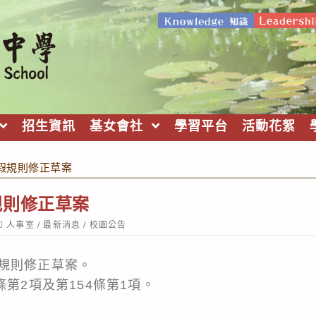
招生資訊
基女會社
學習平台
活動花絮
假規則修正草案
規則修正草案
ost
人事室
/
最新消息
/
校園公告
ategory:
規則修正草案。
條第2項及第154條第1項。