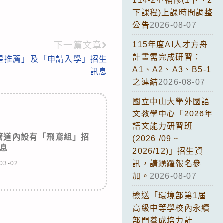
114-2重補修(1下、2
下課程)上課時間調整
公告
2026-08-07
下一篇文章
115年度AI人才方舟
計畫需完成研習：
繁星推薦」及「申請入學」招生
A1、A2、A3、B5-1
訊息
之連結
2026-08-07
國立中山大學外國語
文教學中心「2026年
語文能力研習班
管道內設有「飛鳶組」招
(2026 /09 ~
息
2026/12)」招生資
訊，請踴躍報名參
03-02
加。
2026-08-07
檢送「環境部第1屆
高級中等學校內永續
部門養成培力計