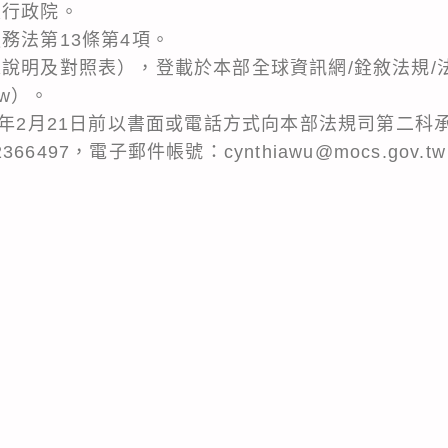
及行政院。
務法第13條第4項。
總說明及對照表），登載於本部全球資訊網/銓敘法規/
.tw）。
3年2月21日前以書面或電話方式向本部法規司第二科承
82366497，電子郵件帳號：cynthiawu@mocs.g