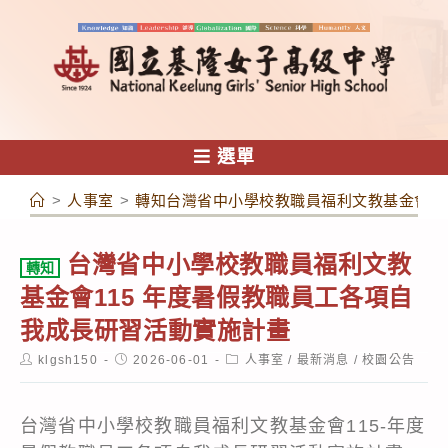
跳
轉
至
主
要
內
選單
容
>
人事室
>
轉知台灣省中小學校教職員福利文教基金會11
台灣省中小學校教職員福利文教
轉知
基金會115 年度暑假教職員工各項自
我成長研習活動實施計畫
Post
Post
Post
klgsh150
2026-06-01
人事室
/
最新消息
/
校園公告
author:
published:
category:
台灣省中小學校教職員福利文教基金會115-年度