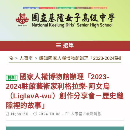
跳
轉
至
主
要
內
選單
容
>
人事室
>
轉知國家人權博物館辦理「2023-2024駐館藝
國家人權博物館辦理「2023-
轉知
2024駐館藝術家利格拉樂·阿女烏
（LiglavA-wu）創作分享會－歷史縫
隙裡的故事」
Post
Post
Post
klgsh150
2024-10-08
人事室
/
最新消息
author:
published:
category: