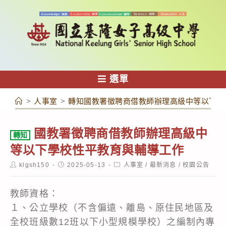
跳
轉
至
主
要
內
選單
容
>
人事室
>
轉知國教署徵聘商借教師辦理高級中等以下學
國教署徵聘商借教師辦理高級中
轉知
等以下學校性平教育與輔導工作
Post
Post
Post
klgsh150
2025-05-13
人事室
/
最新消息
/
校園公告
author:
published:
category:
教師資格：
１、公立學校（不含偏遠、離島、原住民地區及
全校班級數12班以下小型規模學校）之編制內專