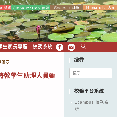
學生家長專區
校務系統
FB
EMAIL
搜尋
選簡章
Search
特教學生助理人員甄
for:
校務平台系統
1campus 校務系
統