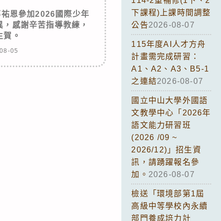
114-2重補修(1下、2
下課程)上課時間調整
祐恩參加2026國際少年
異，感謝辛苦指導教練，
公告
2026-08-07
生賀。
115年度AI人才方舟
08-05
計畫需完成研習：
A1、A2、A3、B5-1
之連結
2026-08-07
國立中山大學外國語
文教學中心「2026年
語文能力研習班
(2026 /09 ~
2026/12)」招生資
訊，請踴躍報名參
加。
2026-08-07
檢送「環境部第1屆
高級中等學校內永續
部門養成培力計