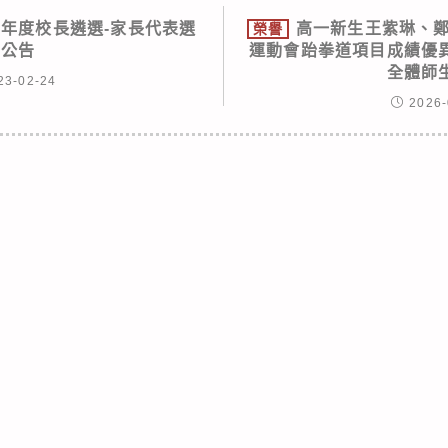
學年度校長遴選-家長代表選
高一新生王紫琳、鄭
榮譽
舉公告
運動會跆拳道項目成績優
全體師
23-02-24
2026-