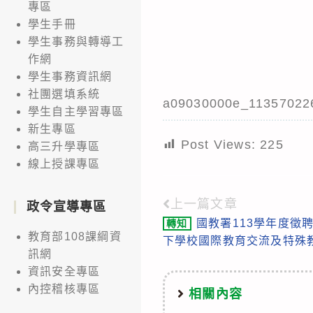
專區
學生手冊
學生事務與轉導工
作網
學生事務資訊網
社團選填系統
a09030000e_11357022
學生自主學習專區
新生專區
Post Views:
225
高三升學專區
線上授課專區
上一篇文章
Read
政令宣導專區
國教署113學年度徵
轉知
more
教育部108課綱資
下學校國際教育交流及特殊
articles
訊網
資訊安全專區
內控稽核專區
相關內容