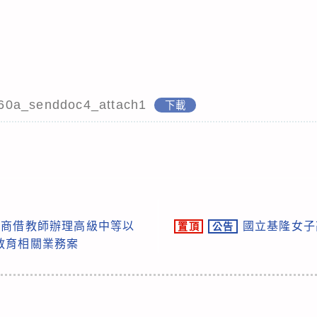
60a_senddoc4_attach1
下載
聘商借教師辦理高級中等以
國立基隆女子高
置頂
公告
教育相關業務案