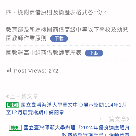
四、檢附商借原則及簡歷表格式各1份。
教育部及所屬機關商借高級中等以下學校及幼兒
園教師作業原則
下載
國教署高中組商借教師簡歷表
下載
Post Views:
272
上一篇文章
Read
國立臺灣海洋大學藝文中心展示空間114年1月
轉知
more
至12月展覽檔期申請簡章
articles
下一篇文章
國立臺灣師範大學辦理「2024年優良適應體育
轉知
教案徵選實施計畫」活動簡章