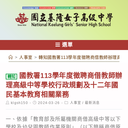
跳
轉
至
主
要
內
選單
容
>
人事室
>
轉知國教署113學年度徵聘商借教師辦理高
國教署113學年度徵聘商借教師辦
轉知
理高級中等學校行政規劃及十二年國
民基本教育相關業務
Post
Post
Post
klgsh150
2024-03-26
人事室
/
最新消息
author:
published:
category:
一、依據「教育部及所屬機關商借高級中等以下
學校及幼兒園教師作業原則」（以下簡稱商借原