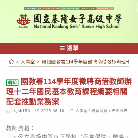
跳
轉
至
主
要
內
選單
容
>
人事室
>
轉知國教署114學年度徵聘商借教師辦理十
國教署114學年度徵聘商借教師辦
轉知
理十二年國民基本教育課程綱要相關
配套推動業務案
Post
Post
Post
klgsh150
2025-06-16
人事室
/
最新消息
/
校園公告
author:
published:
category:
教師資格：
１、公立高級中等以下學校（不含偏遠、離島、