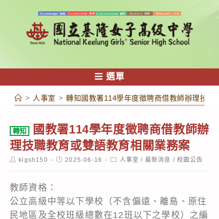
跳
轉
至
主
要
內
選單
容
>
人事室
>
轉知國教署114學年度徵聘商借教師辦理技職
國教署114學年度徵聘商借教師辦
轉知
理技職教育或雙語教育相關業務案
Post
Post
Post
klgsh150
2025-06-16
人事室
/
最新消息
/
校園公告
author:
published:
category:
教師資格：
公立高級中等以下學校（不含偏遠、離島、原住
民地區及全校班級總數在12班以下之學校）之編