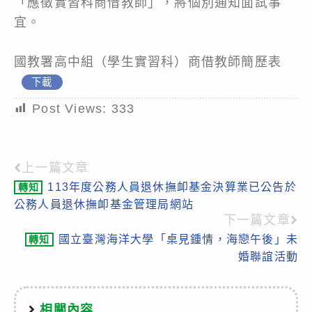
「應徵實習科商借教師」，將個別通知面試事
宜。
國教署高中組（學生實習科）商借教師簡歷表
下載
Post Views:
333
上一篇文章
Read
113年度公務人員退休撫卹基金決算業已公告於
轉知
more
公務人員退休撫卹基金管理局網站
articles
下一篇文章
國立臺灣海洋大學「桌見鍾情，海戀午後」未
轉知
婚聯誼活動
相關內容