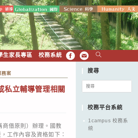
學生家長專區
校務系統
FB
EMAIL
搜尋
業務案
Search
或私立輔導管理相關
for:
校務平台系統
1campus 校務系
稱商借原則）辦理。國教
統
援，工作內容及資格如下：