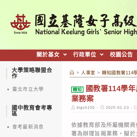
跳
轉
至
主
要
內
關於基女
行政單位
校園公告
容
大學策略聯盟合
>
人事室
>
轉知國教署11
作
國教署114學
臺北市立大學
轉知
業務案
國中教育會考專
Post
Post
P
klgsh150
2025-01-23
author:
published:
c
區
依據教育部及所屬機關商
會考最新消息
署為辦理旨揭業務，擬於