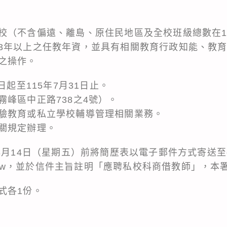
校（不含偏遠、離島、原住民地區及全校班級總數在1
3年以上之任教年資，並具有相關教育行政知能、教
之操作。
日起至115年7月31日止。
峰區中正路738之4號）。
驗教育或私立學校輔導管理相關業務。
關規定辦理。
3月14日（星期五）前將簡歷表以電子郵件方式寄送至e
ea.gov.tw，並於信件主旨註明「應聘私校科商借教師」
式各1份。