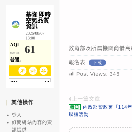
教育部及所屬機關商借高
報名表
下載
Post Views:
346
上一篇文章
Read
其他操作
內政部警政署「114
轉知
more
聯誼活動
登入
articles
訂閱網站內容的資
訊提供