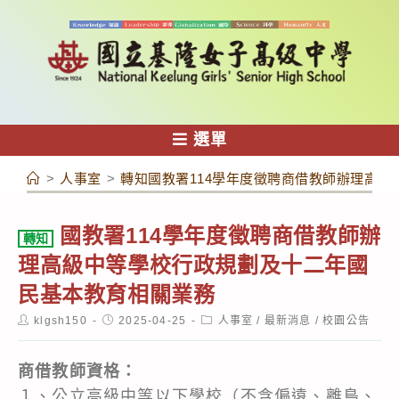
跳
轉
至
主
要
內
選單
容
>
人事室
>
轉知國教署114學年度徵聘商借教師辦理高
國教署114學年度徵聘商借教師辦
轉知
理高級中等學校行政規劃及十二年國
民基本教育相關業務
Post
Post
Post
klgsh150
2025-04-25
人事室
/
最新消息
/
校園公告
author:
published:
category:
商借教師資格：
１、公立高級中等以下學校（不含偏遠、離島、