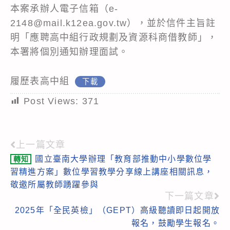
本案承辦人電子信箱（e-
2148@mail.k12ea.gov.tw），並於信件主旨註
明「應聘高中組行政規劃及資源科商借教師」，
本署將個別通知辦理面試。
履歷表高中組
下載
Post Views:
371
上一篇文章
Read
國立臺南大學辦理「教育部推動中小學數位學
轉知
more
習精進方案」數位學習教學分享線上講座相關訊息，
articles
敬邀所屬教師踴躍參與
下一篇文章
2025年「全民英檢」（GEPT）高級聽讀即日起開放
報名，鼓勵學生報名。