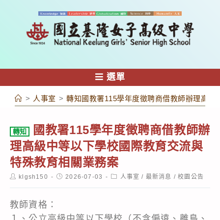
跳
轉
至
主
要
內
選單
容
>
人事室
>
轉知國教署115學年度徵聘商借教師辦理高
國教署115學年度徵聘商借教師辦
轉知
理高級中等以下學校國際教育交流與
特殊教育相關業務案
Post
Post
Post
klgsh150
2026-07-03
人事室
/
最新消息
/
校園公告
author:
published:
category:
教師資格：
１、公立高級中等以下學校（不含偏遠、離島、