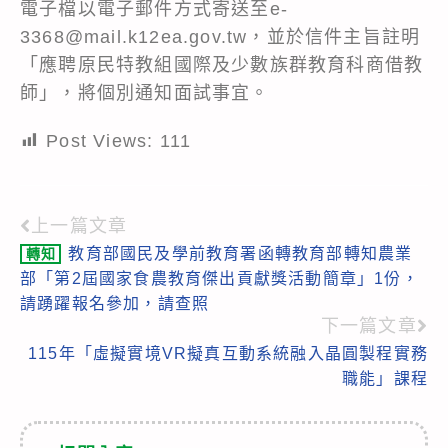
電子檔以電子郵件方式寄送至e-
3368@mail.k12ea.gov.tw，並於信件主旨註明
「應聘原民特教組國際及少數族群教育科商借教
師」，將個別通知面試事宜。
Post Views:
111
上一篇文章
Read
教育部國民及學前教育署函轉教育部轉知農業
轉知
more
部「第2屆國家食農教育傑出貢獻獎活動簡章」1份，
articles
請踴躍報名參加，請查照
下一篇文章
115年「虛擬實境VR擬真互動系統融入晶圓製程實務
職能」課程