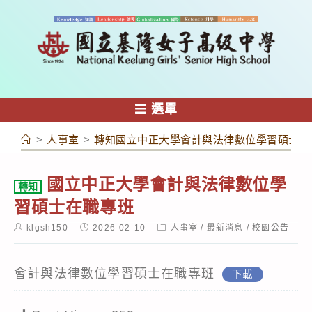
跳
轉
至
主
要
內
選單
容
>
人事室
>
轉知國立中正大學會計與法律數位學習碩士在
國立中正大學會計與法律數位學
轉知
習碩士在職專班
Post
Post
Post
klgsh150
2026-02-10
人事室
/
最新消息
/
校園公告
author:
published:
category:
會計與法律數位學習碩士在職專班
下載