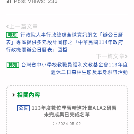
Post Views:
236
上一篇文章
Read
行政院人事行政總處全球資訊網之「辦公日曆
轉知
more
表」專區提供多元設計圖樣之「中華民國114年政府
articles
行政機關辦公日曆表」圖檔
下一篇文章
台灣省中小學校教職員福利文教基金會113年度
轉知
週休二日森林生態及單身聯誼活動
相關內容
113年度數位學習精進計畫A1A2研習
公告
未完成與已完成名單
2024-05-02