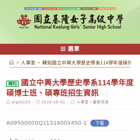
跳
轉
至
主
要
內
選單
容
>
人事室
>
轉知國立中興大學歷史學系114學年度碩博士
國立中興大學歷史學系114學年度
轉知
碩博士班、碩專班招生資訊
Post
Post
Post
klgsh150
2024-10-01
人事室
/
最新消息
author:
published:
category:
A09550000Q11316003450-1
下載