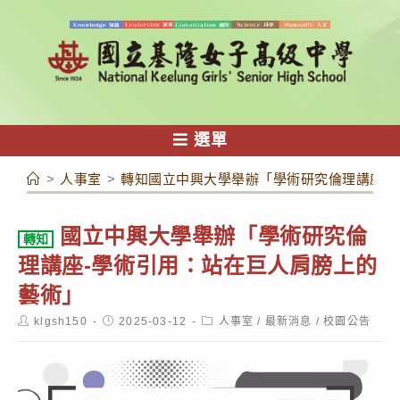
跳
轉
至
主
要
內
選單
容
>
人事室
>
轉知國立中興大學舉辦「學術研究倫理講座-
國立中興大學舉辦「學術研究倫
轉知
理講座-學術引用：站在巨人肩膀上的
藝術」
Post
Post
Post
klgsh150
2025-03-12
人事室
/
最新消息
/
校園公告
author:
published:
category: