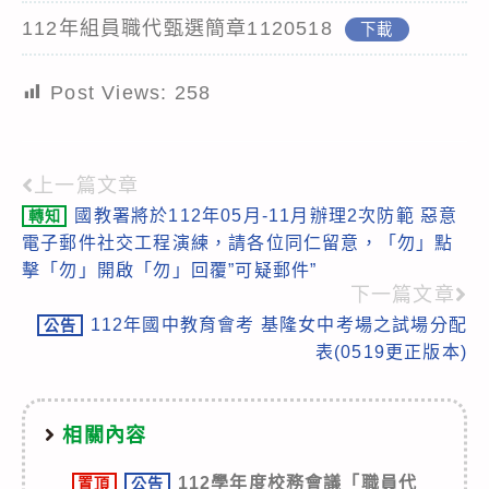
112年組員職代甄選簡章1120518
下載
Post Views:
258
上一篇文章
Read
國教署將於112年05月-11月辦理2次防範 惡意
轉知
more
電子郵件社交工程演練，請各位同仁留意，「勿」點
articles
擊「勿」開啟「勿」回覆”可疑郵件”
下一篇文章
112年國中教育會考 基隆女中考場之試場分配
公告
表(0519更正版本)
相關內容
112學年度校務會議「職員代
置頂
公告