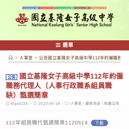
跳
轉
至
主
要
內
選單
容
>
人事室
>
公告國立基隆女子高級中學112年約僱職務
國立基隆女子高級中學112年約僱
公告
職務代理人（人事行政職系組員職
缺）甄選簡章
Post
Post
Post
klgsh150
2023-05-18
人事室
/
最新消息
/
校園公告
author:
published:
category:
112年組員職代甄選簡章1120518
下載