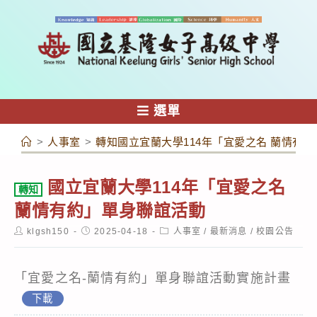
跳
轉
至
主
要
內
選單
容
>
人事室
>
轉知國立宜蘭大學114年「宜愛之名 蘭情有
國立宜蘭大學114年「宜愛之名
轉知
蘭情有約」單身聯誼活動
Post
Post
Post
klgsh150
2025-04-18
人事室
/
最新消息
/
校園公告
author:
published:
category:
「宜愛之名-蘭情有約」單身聯誼活動實施計畫
下載