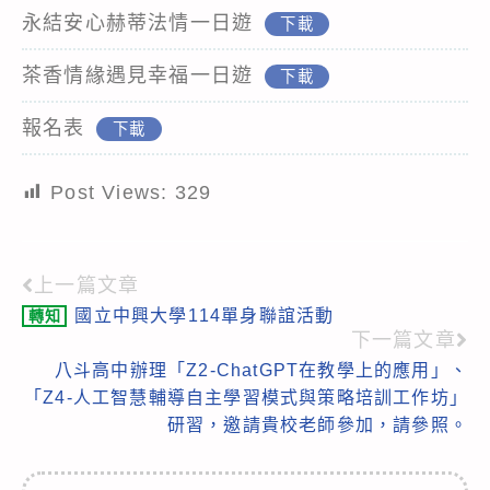
永結安心赫蒂法情一日遊
下載
茶香情緣遇見幸福一日遊
下載
報名表
下載
Post Views:
329
上一篇文章
Read
國立中興大學114單身聯誼活動
轉知
more
下一篇文章
articles
八斗高中辦理「Z2-ChatGPT在教學上的應用」、
「Z4-人工智慧輔導自主學習模式與策略培訓工作坊」
研習，邀請貴校老師參加，請參照。