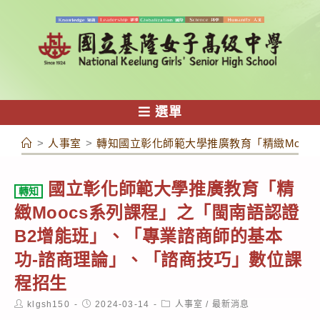
跳
轉
至
主
要
內
選單
容
>
人事室
>
轉知國立彰化師範大學推廣教育「精緻Mooc
國立彰化師範大學推廣教育「精
轉知
緻Moocs系列課程」之「閩南語認證
B2增能班」、「專業諮商師的基本
功-諮商理論」、「諮商技巧」數位課
程招生
Post
Post
Post
klgsh150
2024-03-14
人事室
/
最新消息
author:
published:
category: