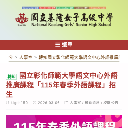
跳
轉
至
主
要
內
選單
容
>
人事室
>
轉知國立彰化師範大學語文中心外語推廣課程「
國立彰化師範大學語文中心外語
轉知
推廣課程「115年春季外語課程」招
生
Post
Post
Post
klgsh150
2026-03-06
人事室
/
最新消息
/
校園公告
author:
published:
category: