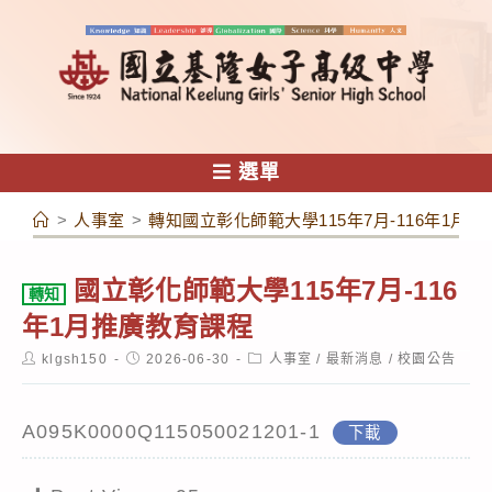
跳
轉
至
主
要
內
選單
容
>
人事室
>
轉知國立彰化師範大學115年7月-116年1月
國立彰化師範大學115年7月-116
轉知
年1月推廣教育課程
Post
Post
Post
klgsh150
2026-06-30
人事室
/
最新消息
/
校園公告
author:
published:
category:
A095K0000Q115050021201-1
下載