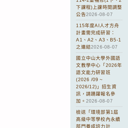
114-2重補修(1下、2
下課程)上課時間調整
公告
2026-08-07
115年度AI人才方舟
計畫需完成研習：
A1、A2、A3、B5-1
之連結
2026-08-07
國立中山大學外國語
文教學中心「2026年
語文能力研習班
(2026 /09 ~
2026/12)」招生資
訊，請踴躍報名參
加。
2026-08-07
檢送「環境部第1屆
高級中等學校內永續
部門養成培力計