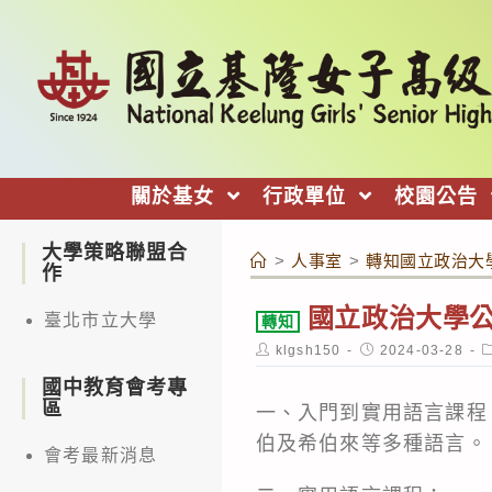
跳
轉
至
主
要
內
關於基女
行政單位
校園公告
容
大學策略聯盟合
>
人事室
>
轉知國立政治大
作
國立政治大學公
臺北市立大學
轉知
Post
Post
P
klgsh150
2024-03-28
author:
published:
c
國中教育會考專
區
一、入門到實用語言課程
伯及希伯來等多種語言。
會考最新消息