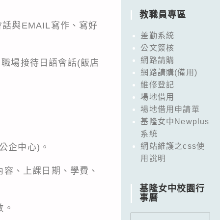
教職員專區
話與EMAIL寫作、寫好
差勤系統
公文簽核
網路請購
、職場接待日語會話(飯店
網路請購(備用)
維修登記
場地借用
場地借用申請單
基隆女中Newplus
系統
網站維護之css使
公企中心)。
用說明
內容、上課日期、學費、
基隆女中校園行
事曆
數。