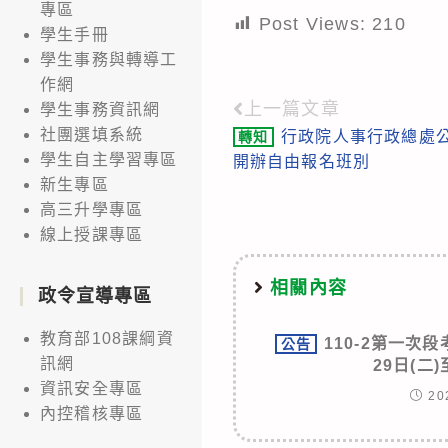
專區
Post Views:
210
學生手冊
學生事務與轉導工
作網
上一篇文章
Read
學生事務資訊網
社團選填系統
行政院人事行政總處公
轉知
more
學生自主學習專區
開辦自由報名班別
articles
新生專區
高三升學專區
線上授課專區
相關內容
政令宣導專區
教育部108課綱資
110-2第一次
公告
訊網
29日(二)
資訊安全專區
20
內控稽核專區