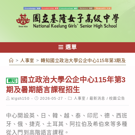
跳
轉
至
主
要
內
選單
容
>
人事室
>
轉知國立政治大學公企中心115年第3期及暑
國立政治大學公企中心115年第3
轉知
期及暑期語言課程招生
Post
Post
Post
klgsh150
2026-05-27
人事室
/
最新消息
/
校園公告
author:
published:
category:
中心開設英、日、韓、越、泰、印尼、德、西班
牙、俄、捷克、土耳其、阿拉伯及希伯來等多種
從入門到高階語言課程。