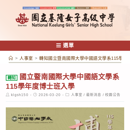
跳
轉
至
主
要
內
選單
容
>
人事室
>
轉知國立暨南國際大學中國語文學系115學年
國立暨南國際大學中國語文學系
轉知
115學年度博士班入學
Post
Post
Post
klgsh150
2026-03-20
人事室
/
最新消息
/
校園公告
author:
published:
category: