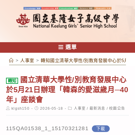
跳
轉
至
主
要
內
選單
容
>
人事室
>
轉知國立清華大學性/別教育發展中心於5月2
國立清華大學性/別教育發展中心
轉知
於5月21日辦理「韓森的愛滋歲月─40
年」座談會
Post
Post
Post
klgsh150
2026-05-18
人事室
/
最新消息
/
校園公告
author:
published:
category:
115QA01538_1_15170321281
下載