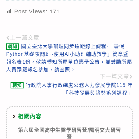
Post Views:
171
上一篇文章
Read
國立臺北大學辦理同步遠距線上課程-「暑假
轉知
more
Python基礎夜間班~使用AI小助理輔助教學」簡章暨
articles
報名表1份，敬請轉知所屬單位惠予公告，並鼓勵所屬
人員踴躍報名參加，請查照。
下一篇文章
行政院人事行政總處公務人力發展學院115 年
轉知
「科技發展與趨勢系列課程」
相關內容
第六屆全國高中生醫學研習營/陽明交大研習
營