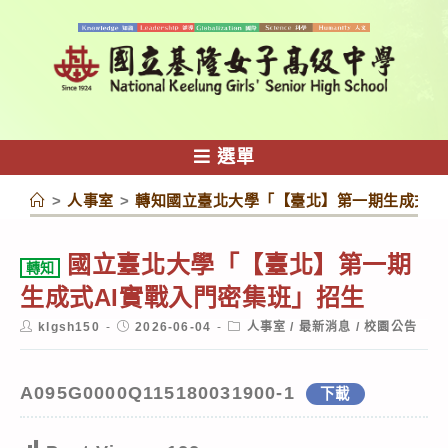
跳
轉
至
主
要
內
選單
容
>
人事室
>
轉知國立臺北大學「【臺北】第一期生成式A
國立臺北大學「【臺北】第一期
轉知
生成式AI實戰入門密集班」招生
Post
Post
Post
klgsh150
2026-06-04
人事室
/
最新消息
/
校園公告
author:
published:
category:
A095G0000Q115180031900-1
下載