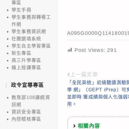
專區
學生手冊
學生事務與轉導工
作網
學生事務資訊網
A095G0000Q11418001
社團選填系統
學生自主學習專區
Post Views:
291
新生專區
高三升學專區
線上授課專區
上一篇文章
Read
「全民英檢」初級聽讀測驗開
more
政令宣導專區
學 網」（GEPT iPrep
articles
並即時 獲成績與個人化強
教育部108課綱資
用。
訊網
資訊安全專區
內控稽核專區
相關內容