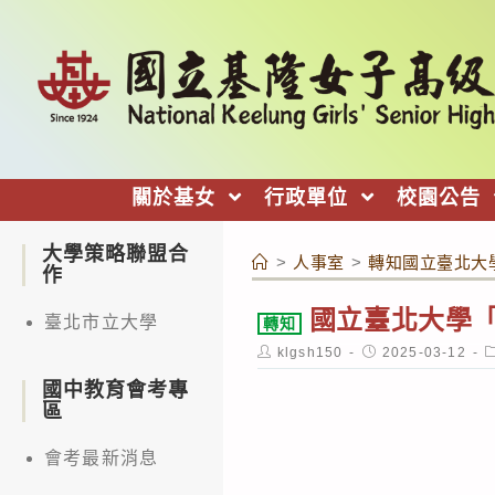
跳
轉
至
主
要
內
關於基女
行政單位
校園公告
容
大學策略聯盟合
>
人事室
>
轉知國立臺北大
作
國立臺北大學
臺北市立大學
轉知
Post
Post
P
klgsh150
2025-03-12
author:
published:
c
國中教育會考專
區
會考最新消息