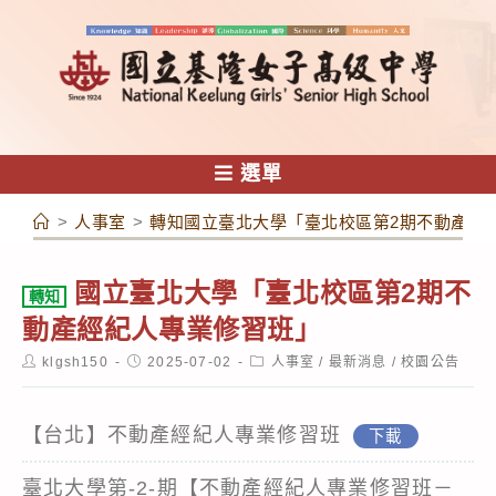
跳
轉
至
主
要
內
選單
容
>
人事室
>
轉知國立臺北大學「臺北校區第2期不動產經
國立臺北大學「臺北校區第2期不
轉知
動產經紀人專業修習班」
Post
Post
Post
klgsh150
2025-07-02
人事室
/
最新消息
/
校園公告
author:
published:
category:
【台北】不動產經紀人專業修習班
下載
臺北大學第-2-期【不動產經紀人專業修習班－