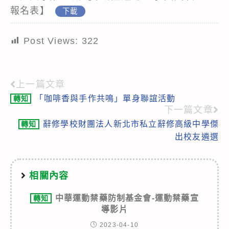
報名表】
下載
Post Views:
322
上一篇文章
Read
「咖啡香與手作共鳴」單身聯誼活動
轉知
more
下一篇文章
articles
辭修學校財團法人新北市私立辭修高級中學傑
轉知
出校友遴選
相關內容
中華運動禁藥防制基金會-運動禁藥宣
轉知
導影片
2023-04-10